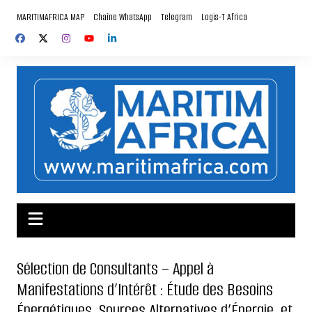
Aller
MARITIMAFRICA MAP
Chaîne WhatsApp
Telegram
Logis-T Africa
au
contenu
Sélection de Consultants – Appel à
Manifestations d’Intérêt : Étude des Besoins
Énergétiques, Sources Alternatives d’Énergie, et