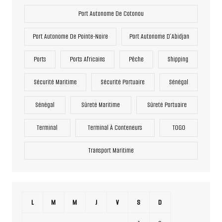
Port Autonome De Cotonou
Port Autonome De Pointe-Noire
Port Autonome D’Abidjan
Ports
Ports Africains
Pêche
Shipping
Sécurité Maritime
Sécurité Portuaire
Sénégal
Sénégal
Sûreté Maritime
Sûreté Portuaire
Terminal
Terminal À Conteneurs
TOGO
Transport Maritime
L
M
M
J
V
S
D