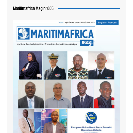
Maritimafrica Mag n°005