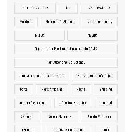
Industrie Maritime
Jeu
MARITIMAFRICA
Maritime
Maritime En Afrique
Maritime Industry
Maroc
Navire
Organisation Maritime Internationale (OMI)
Port Autonome De Cotonou
Port Autonome De Pointe-Noire
Port Autonome D’Abidjan
Ports
Ports Africains
Pêche
Shipping
Sécurité Maritime
Sécurité Portuaire
Sénégal
Sénégal
Sûreté Maritime
Sûreté Portuaire
Terminal
Terminal À Conteneurs
TOGO