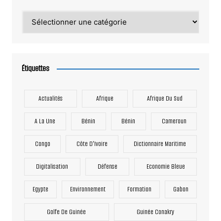
Catégories
Étiquettes
Actualités
Afrique
Afrique Du Sud
A La Une
Bénin
Bénin
Cameroun
Congo
Côte D'Ivoire
Dictionnaire Maritime
Digitalisation
Défense
Economie Bleue
Egypte
Environnement
Formation
Gabon
Golfe De Guinée
Guinée Conakry