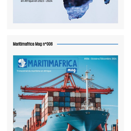
Maritimafrica Mag n°006