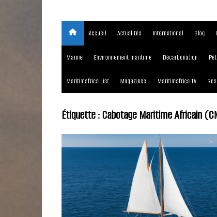
Accueil
Actualités
International
Blog
Marine
Environnement maritime
Décarbonation
Pét
Maritimafrica List
Magazines
Maritimafrica TV
Res
Étiquette :
Cabotage Maritime Africain (