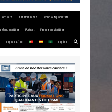
e Portuaire
Economie bleue
Pêche & Aquaculture
ncident maritime
Portrait
Femme en Maritime
t
Logis-T Africa
English
023