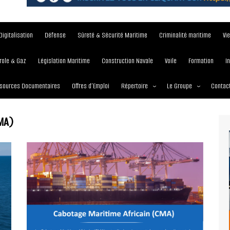
Digitalisation
Défense
Sûreté & Sécurité Maritime
Criminalité maritime
Vi
role & Gaz
Législation Maritime
Construction Navale
Voile
Formation
I
sources Documentaires
Offres d’Emploi
Répertoire
Le Groupe
Contac
Institutions et Organisations
À propos
CMA)
Écoles maritimes
Nos Services
Journées
Nos Magazines
Ports
Communiqué de presse
Entreprises maritimes
Media Partner 2019 – 2
Maritimafrica Awards