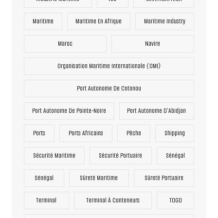
Maritime
Maritime En Afrique
Maritime Industry
Maroc
Navire
Organisation Maritime Internationale (OMI)
Port Autonome De Cotonou
Port Autonome De Pointe-Noire
Port Autonome D’Abidjan
Ports
Ports Africains
Pêche
Shipping
Sécurité Maritime
Sécurité Portuaire
Sénégal
Sénégal
Sûreté Maritime
Sûreté Portuaire
Terminal
Terminal À Conteneurs
TOGO