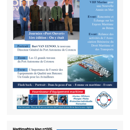
Maritimafrica Mag n°005