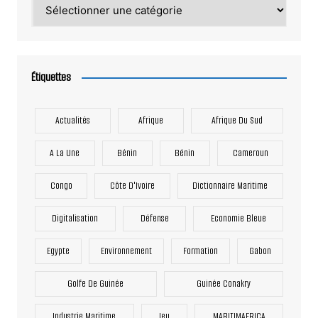
Catégories
Étiquettes
Actualités
Afrique
Afrique Du Sud
A La Une
Bénin
Bénin
Cameroun
Congo
Côte D'Ivoire
Dictionnaire Maritime
Digitalisation
Défense
Economie Bleue
Egypte
Environnement
Formation
Gabon
Golfe De Guinée
Guinée Conakry
Industrie Maritime
Jeu
MARITIMAFRICA