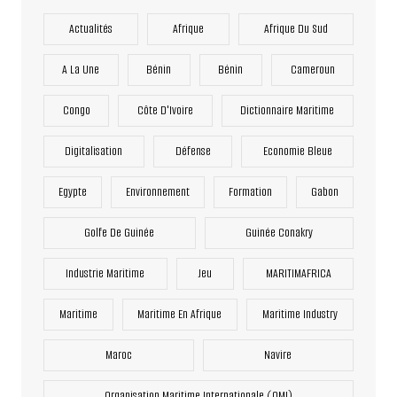
Actualités
Afrique
Afrique Du Sud
A La Une
Bénin
Bénin
Cameroun
Congo
Côte D'Ivoire
Dictionnaire Maritime
Digitalisation
Défense
Economie Bleue
Egypte
Environnement
Formation
Gabon
Golfe De Guinée
Guinée Conakry
Industrie Maritime
Jeu
MARITIMAFRICA
Maritime
Maritime En Afrique
Maritime Industry
Maroc
Navire
Organisation Maritime Internationale (OMI)