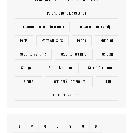
Port Autonome De Cotonou
Port Autonome De Pointe-Noire
Port Autonome D’Abidjan
Ports
Ports Africains
Pêche
Shipping
Sécurité Maritime
Sécurité Portuaire
Sénégal
Sénégal
Sûreté Maritime
Sûreté Portuaire
Terminal
Terminal À Conteneurs
TOGO
Transport Maritime
L
M
M
J
V
S
D