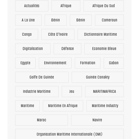
Actualités
Afrique
Afrique Du Sud
A La Une
Bénin
Bénin
Cameroun
Congo
Côte D'Ivoire
Dictionnaire Maritime
Digitalisation
Défense
Economie Bleue
Egypte
Environnement
Formation
Gabon
Golfe De Guinée
Guinée Conakry
Industrie Maritime
Jeu
MARITIMAFRICA
Maritime
Maritime En Afrique
Maritime Industry
Maroc
Navire
Organisation Maritime Internationale (OMI)