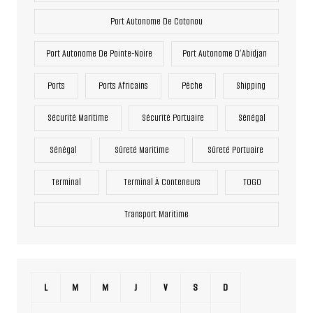
Port Autonome De Cotonou
Port Autonome De Pointe-Noire
Port Autonome D’Abidjan
Ports
Ports Africains
Pêche
Shipping
Sécurité Maritime
Sécurité Portuaire
Sénégal
Sénégal
Sûreté Maritime
Sûreté Portuaire
Terminal
Terminal À Conteneurs
TOGO
Transport Maritime
L
M
M
J
V
S
D