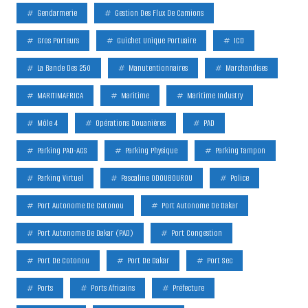
Gendarmerie
Gestion Des Flux De Camions
Gros Porteurs
Guichet Unique Portuaire
ICD
La Bande Des 250
Manutentionnaires
Marchandises
MARITIMAFRICA
Maritime
Maritime Industry
Môle 4
Opérations Douanières
PAD
Parking PAD-AGS
Parking Physique
Parking Tampon
Parking Virtuel
Pascaline ODOUBOUROU
Police
Port Autonome De Cotonou
Port Autonome De Dakar
Port Autonome De Dakar (PAD)
Port Congestion
Port De Cotonou
Port De Dakar
Port Sec
Ports
Ports Africains
Préfecture