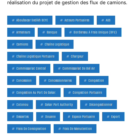
réalisation du projet de gestion des flux de camions.
Aboubacar Sedikh BEYE
Acteurs Portuaires
AGS
Armateurs
Banque
Bordereau À Frais Unique (BFU)
Camions
Chaîne Logistique
Chaîne Logistique Portuaire
Chargeur
Commissariat Central
Commissariat De Bel Air
Concession
Concessionnaires
Congestion
Congestion Au Port De Dakar.
Congestion Portuaire
Cotonou
Dakar Port Authority
Décongestionner
Dessertes
Douane
Espace Portuaire
Export
Frais De Consignation
Frais De Manutention