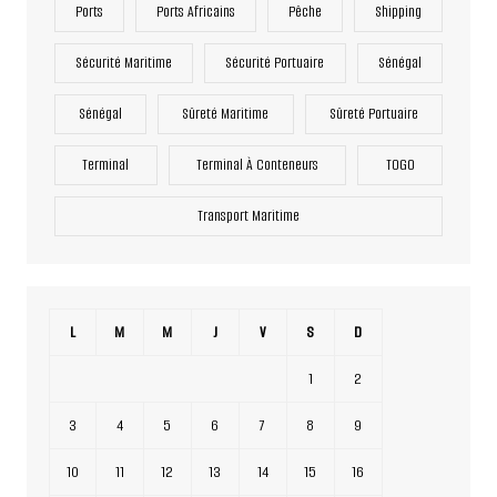
Ports
Ports Africains
Pêche
Shipping
Sécurité Maritime
Sécurité Portuaire
Sénégal
Sénégal
Sûreté Maritime
Sûreté Portuaire
Terminal
Terminal À Conteneurs
TOGO
Transport Maritime
L
M
M
J
V
S
D
1
2
3
4
5
6
7
8
9
10
11
12
13
14
15
16