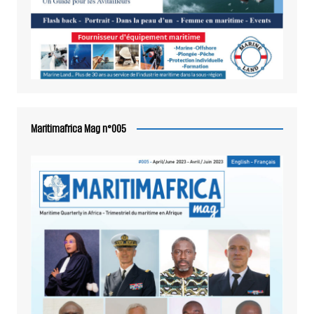
Maritimafrica Mag n°005