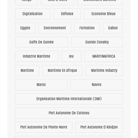
Digitalisation
Défense
Economie Bleue
Egypte
Environnement
Formation
Gabon
Golfe De Guinée
Guinée Conakry
Industrie Maritime
Jeu
MARITIMAFRICA
Maritime
Maritime En Afrique
Maritime Industry
Maroc
Navire
Organisation Maritime Internationale (OMI)
Port Autonome De Cotonou
Port Autonome De Pointe-Noire
Port Autonome D’Abidjan