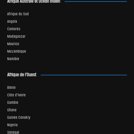
Afrique Australe et Océan Indien
Afrique du Sud
Angola
Comores
Madagascar
Maurice
Mozambique
Namibie
Afrique de l’Ouest
Bénin
Côte d’Ivoire
Gambie
Ghana
Guinée Conakry
Nigeria
Sénégal