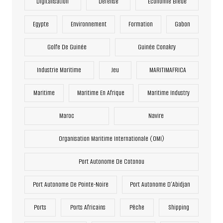
Digitalisation
Défense
Economie Bleue
Egypte
Environnement
Formation
Gabon
Golfe De Guinée
Guinée Conakry
Industrie Maritime
Jeu
MARITIMAFRICA
Maritime
Maritime En Afrique
Maritime Industry
Maroc
Navire
Organisation Maritime Internationale (OMI)
Port Autonome De Cotonou
Port Autonome De Pointe-Noire
Port Autonome D’Abidjan
Ports
Ports Africains
Pêche
Shipping