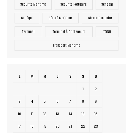
Sécurité Maritime
Sécurité Portuaire
Sénégal
Sénégal
Sûreté Maritime
Sûreté Portuaire
Terminal
Terminal À Conteneurs
TOGO
Transport Maritime
L
M
M
J
V
S
D
1
2
3
4
5
6
7
8
9
10
11
12
13
14
15
16
17
18
19
20
21
22
23