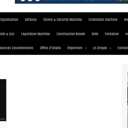
Digitalisation
Défense
Sûreté & Sécurité Maritime
Criminalité maritime
Vi
role & Gaz
Législation Maritime
Construction Navale
Voile
Formation
I
sources Documentaires
Offres d’Emploi
Répertoire
Le Groupe
Contac
Institutions et Organisations
À propos
Écoles maritimes
Nos Services
Journées
Nos Magazines
Ports
Communiqué de presse
Entreprises maritimes
Media Partner 2019 – 2
Maritimafrica Awards