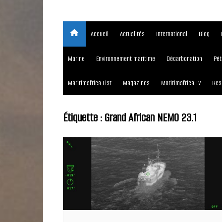
Accueil
Actualités
International
Blog
Marine
Environnement maritime
Décarbonation
Pét
Maritimafrica List
Magazines
Maritimafrica TV
Res
Étiquette :
Grand African NEMO 23.1