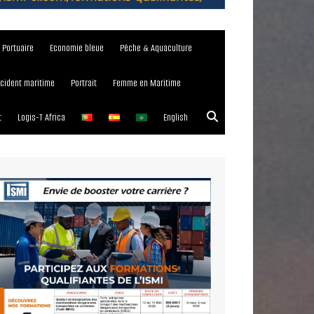
e Portuaire
Economie bleue
Pêche & Aquaculture
ncident maritime
Portrait
Femme en Maritime
t
Logis-T Africa
English
023