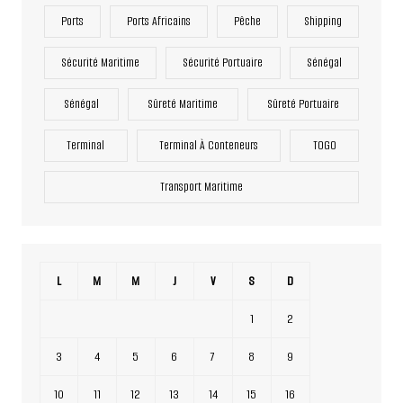
Ports
Ports Africains
Pêche
Shipping
Sécurité Maritime
Sécurité Portuaire
Sénégal
Sénégal
Sûreté Maritime
Sûreté Portuaire
Terminal
Terminal À Conteneurs
TOGO
Transport Maritime
L
M
M
J
V
S
D
1
2
3
4
5
6
7
8
9
10
11
12
13
14
15
16