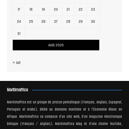
17
18
19
20
21
22
23
24
25
26
27
28
29
30
31
Août 2026
« Juil
Maritimafrica
Maritimafrica est un groupe de presse pentalingue (Français, Anglais, Espagnol,
Portugais et Arabe), dédié au domaine maritime et à l’Économie Bleue en
Afrique. Maritimafrica se compose d’un site web, d’un magazine électronique
bilingue (Français / Anglais), Maritimafrica Mag et d’une chaîne YouTube,