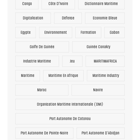
Congo
Côte D'Ivoire
Dictionnaire Maritime
Digitalisation
Défense
Economie Bleue
Egypte
Environnement
Formation
Gabon
Golfe De Guinée
Guinée Conakry
Industrie Maritime
Jeu
MARITIMAFRICA
Maritime
Maritime En Afrique
Maritime Industry
Maroc
Navire
Organisation Maritime Internationale (OMI)
Port Autonome De Cotonou
Port Autonome De Pointe-Noire
Port Autonome D’Abidjan