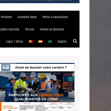
e Portuaire
Economie bleue
Pêche & Aquaculture
ncident maritime
Portrait
Femme en Maritime
t
Logis-T Africa
English
023