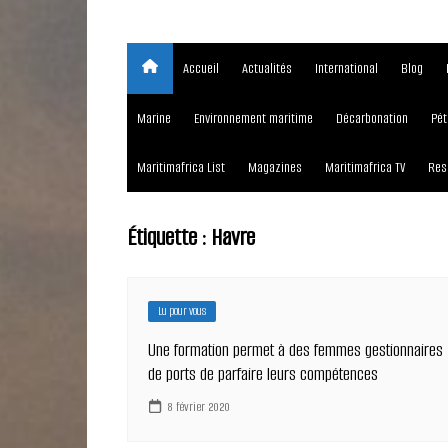
Accueil
Actualités
International
Blog
Marine
Environnement maritime
Décarbonation
Pét
Maritimafrica List
Magazines
Maritimafrica TV
Res
Étiquette :
Havre
Lu pour vous
Une formation permet à des femmes gestionnaires
de ports de parfaire leurs compétences
8 février 2020