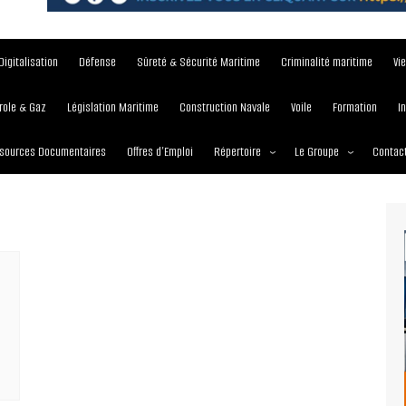
Digitalisation
Défense
Sûreté & Sécurité Maritime
Criminalité maritime
Vi
role & Gaz
Législation Maritime
Construction Navale
Voile
Formation
I
sources Documentaires
Offres d’Emploi
Répertoire
Le Groupe
Contac
Institutions et Organisations
À propos
Écoles maritimes
Nos Services
Journées
Nos Magazines
Ports
Communiqué de presse
Entreprises maritimes
Media Partner 2019 – 2
Maritimafrica Awards