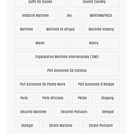
Golfe De Guinée
Guinée Conakry
Industrie Maritime
Jeu
MARITIMAFRICA
Maritime
Maritime En Afrique
Maritime Industry
Maroc
Navire
Organisation Maritime Internationale (OMI)
Port Autonome De Cotonou
Port Autonome De Pointe-Noire
Port Autonome D’Abidjan
Ports
Ports Africains
Pêche
Shipping
Sécurité Maritime
Sécurité Portuaire
Sénégal
Sénégal
Sûreté Maritime
Sûreté Portuaire