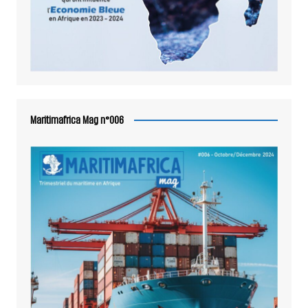
Maritimafrica Mag n°006