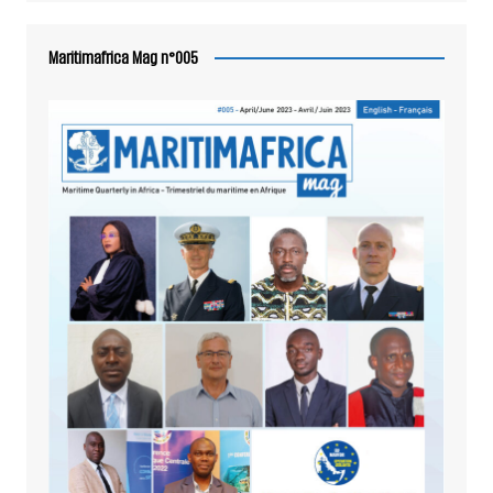
Maritimafrica Mag n°005