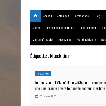
Accueil
Actualités
International
Blog
Marine
Environnement maritime
Décarbonation
Pét
Maritimafrica List
Magazines
Maritimafrica TV
Res
Étiquette :
Kitack Lim
Lu pour vous
Lu pour vous : L’OMI s’allie à WISTA pour promouvoi
une plus grande diversité dans le secteur maritime
28 janvier 2020