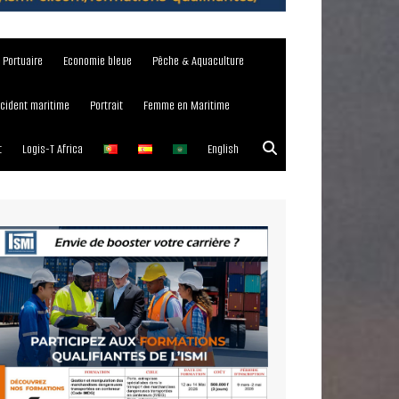
e Portuaire
Economie bleue
Pêche & Aquaculture
ncident maritime
Portrait
Femme en Maritime
t
Logis-T Africa
English
023