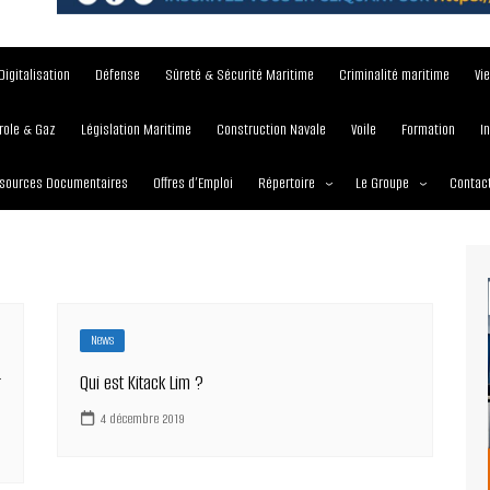
Digitalisation
Défense
Sûreté & Sécurité Maritime
Criminalité maritime
Vi
role & Gaz
Législation Maritime
Construction Navale
Voile
Formation
I
sources Documentaires
Offres d’Emploi
Répertoire
Le Groupe
Contac
Institutions et Organisations
À propos
Écoles maritimes
Nos Services
Journées
Nos Magazines
News
Ports
Communiqué de presse
r
Qui est Kitack Lim ?
Entreprises maritimes
Media Partner 2019 – 2
4 décembre 2019
Maritimafrica Awards