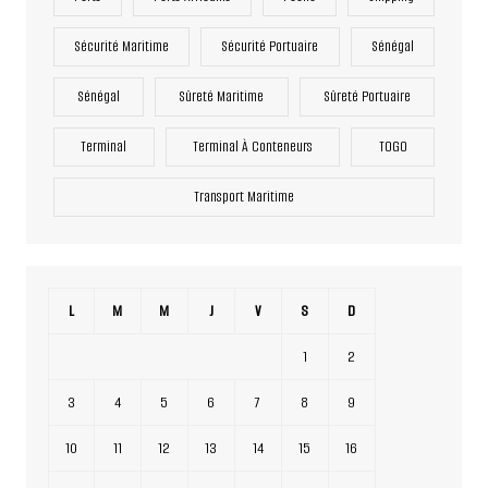
Sécurité Maritime
Sécurité Portuaire
Sénégal
Sénégal
Sûreté Maritime
Sûreté Portuaire
Terminal
Terminal À Conteneurs
TOGO
Transport Maritime
L
M
M
J
V
S
D
1
2
3
4
5
6
7
8
9
10
11
12
13
14
15
16