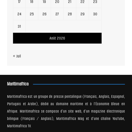
17
18
19
20
21
22
23
24
25
26
27
28
29
30
31
Août 2026
« Juil
Maritimafrica
Maritimafrica est un groupe de presse pentalingue (Français, Anglais, Espagnol,
Portugais et Arabe), dédié au domaine maritime et à l’Économie Bleue en
Afrique. Maritimafrica se compose d’un site web, d’un magazine électronique
bilingue (Français / Anglais), Maritimafrica Mag et d’une chaîne YouTube,
Maritimafrica TV.