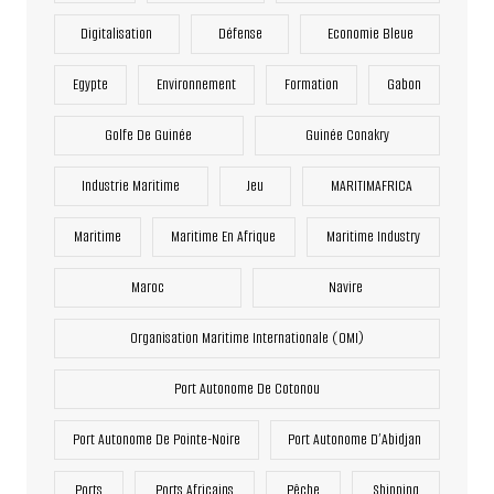
Digitalisation
Défense
Economie Bleue
Egypte
Environnement
Formation
Gabon
Golfe De Guinée
Guinée Conakry
Industrie Maritime
Jeu
MARITIMAFRICA
Maritime
Maritime En Afrique
Maritime Industry
Maroc
Navire
Organisation Maritime Internationale (OMI)
Port Autonome De Cotonou
Port Autonome De Pointe-Noire
Port Autonome D’Abidjan
Ports
Ports Africains
Pêche
Shipping