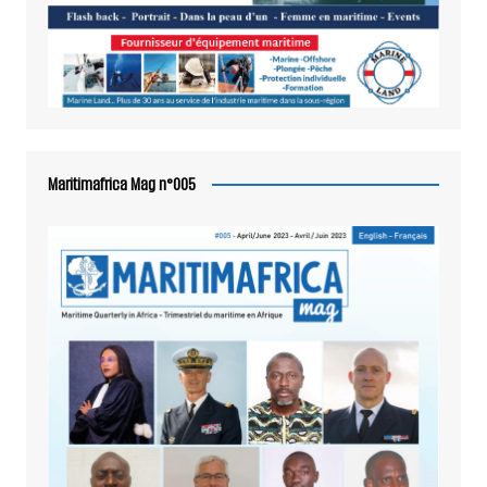
Maritimafrica Mag n°005