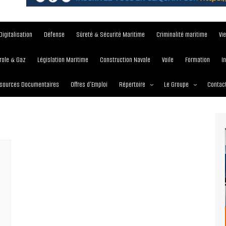
Digitalisation
Défense
Sûreté & Sécurité Maritime
Criminalité maritime
Vi
role & Gaz
Législation Maritime
Construction Navale
Voile
Formation
I
sources Documentaires
Offres d’Emploi
Répertoire
Le Groupe
Contac
Institutions et Organisations
À propos
Écoles maritimes
Nos Services
Journées
Nos Magazines
Ports
Communiqué de presse
Entreprises maritimes
Media Partner 2019 – 2
Maritimafrica Awards