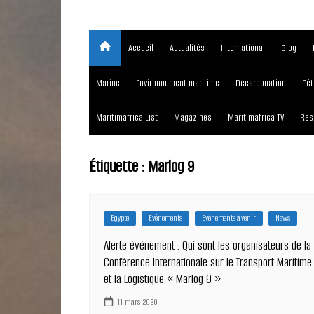
Accueil
Actualités
International
Blog
Marine
Environnement maritime
Décarbonation
Pét
Maritimafrica List
Magazines
Maritimafrica TV
Res
Étiquette :
Marlog 9
Égypte
Evénements
Evénements à venir
News
Alerte événement : Qui sont les organisateurs de la
Conférence Internationale sur le Transport Maritime
et la Logistique « Marlog 9 »
11 mars 2020