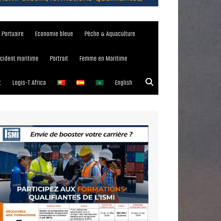
e Portuaire
Economie bleue
Pêche & Aquaculture
ncident maritime
Portrait
Femme en Maritime
t
Logis-T Africa
English
023