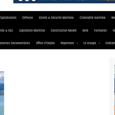
Digitalisation
Défense
Sûreté & Sécurité Maritime
Criminalité maritime
Vi
role & Gaz
Législation Maritime
Construction Navale
Voile
Formation
I
sources Documentaires
Offres d’Emploi
Répertoire
Le Groupe
Contac
Institutions et Organisations
À propos
Écoles maritimes
Nos Services
Journées
Nos Magazines
Ports
Communiqué de presse
Entreprises maritimes
Media Partner 2019 – 2
Maritimafrica Awards