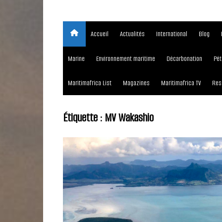
Accueil
Actualités
International
Blog
Marine
Environnement maritime
Décarbonation
Pét
Maritimafrica List
Magazines
Maritimafrica TV
Res
Étiquette :
MV Wakashio