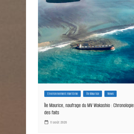
Environnement maritime
Île Maurice
News
Île Maurice, naufrage du MV Wakashio : Chronologie
des faits
11 août 2020