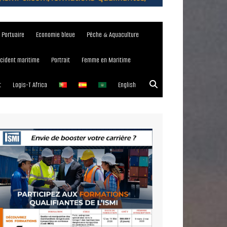
e Portuaire
Economie bleue
Pêche & Aquaculture
ncident maritime
Portrait
Femme en Maritime
t
Logis-T Africa
English
023