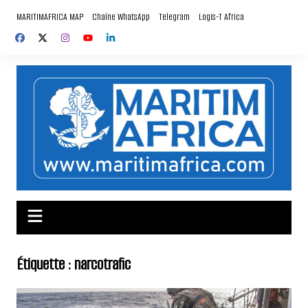
Aller
MARITIMAFRICA MAP
Chaîne WhatsApp
Telegram
Logis-T Africa
au
contenu
Étiquette :
narcotrafic