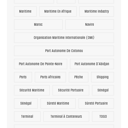
Maritime
Maritime En Afrique
Maritime Industry
Maroc
Navire
Organisation Maritime Internationale (OMI)
Port Autonome De Cotonou
Port Autonome De Pointe-Noire
Port Autonome D’Abidjan
Ports
Ports Africains
Pêche
Shipping
Sécurité Maritime
Sécurité Portuaire
Sénégal
Sénégal
Sûreté Maritime
Sûreté Portuaire
Terminal
Terminal À Conteneurs
TOGO