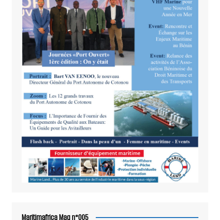
Maritimafrica Mag n°005