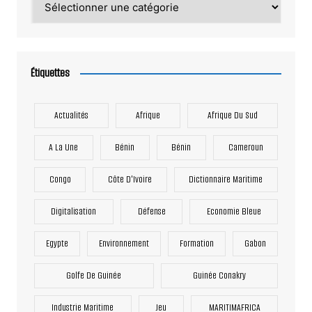
Étiquettes
Actualités
Afrique
Afrique Du Sud
A La Une
Bénin
Bénin
Cameroun
Congo
Côte D'Ivoire
Dictionnaire Maritime
Digitalisation
Défense
Economie Bleue
Egypte
Environnement
Formation
Gabon
Golfe De Guinée
Guinée Conakry
Industrie Maritime
Jeu
MARITIMAFRICA