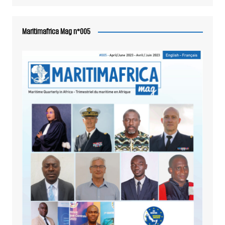
Maritimafrica Mag n°005