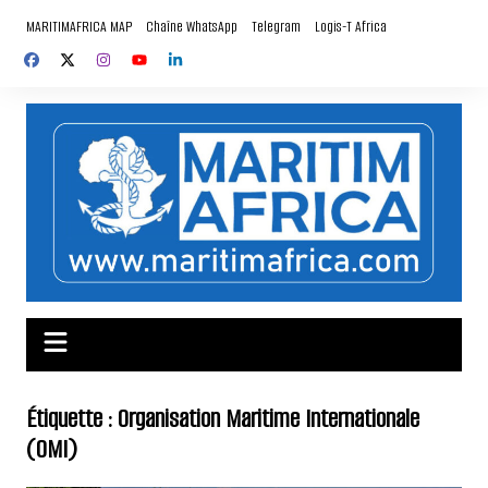
Aller
MARITIMAFRICA MAP
Chaîne WhatsApp
Telegram
Logis-T Africa
au
contenu
Étiquette :
Organisation Maritime Internationale
(OMI)