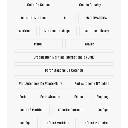
Golfe De Guinée
Guinée Conakry
Industrie Maritime
Jeu
MARITIMAFRICA
Maritime
Maritime En Afrique
Maritime Industry
Maroc
Navire
Organisation Maritime Internationale (OMI)
Port Autonome De Cotonou
Port Autonome De Pointe-Noire
Port Autonome D’Abidjan
Ports
Ports Africains
Pêche
Shipping
Sécurité Maritime
Sécurité Portuaire
Sénégal
Sénégal
Sûreté Maritime
Sûreté Portuaire