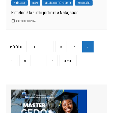
Madagascar
News
Sûreté & Sécurité Portuaire
Vie Portuaire
Formation à la sûreté portuaire à Madagascar
2 décembre 2024
Pagination
Précédent
1
…
5
6
7
des
publications
8
9
…
16
Suivant