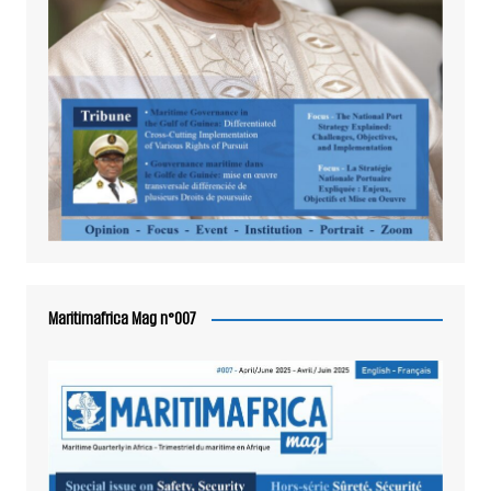
Maritimafrica Mag n°007