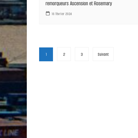
remorqueurs Ascension et Rosemary
16 février 2024
Pagination
1
2
3
Suivant
des
publications