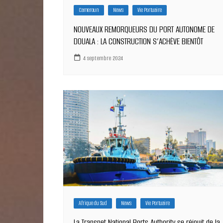
Cameroun
News
Vie Portuaire
NOUVEAUX REMORQUEURS DU PORT AUTONOME DE
DOUALA : LA CONSTRUCTION S’ACHÈVE BIENTÔT
4 septembre 2024
Afrique du Sud
News
Vie Portuaire
La Transnet National Ports Authority se réjouit de la