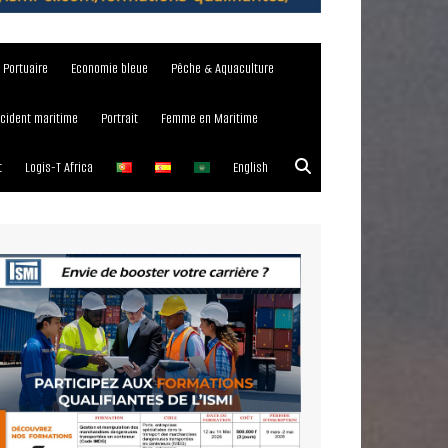
e Portuaire
Economie bleue
Pêche & Aquaculture
ncident maritime
Portrait
Femme en Maritime
t
Logis-T Africa
English
023