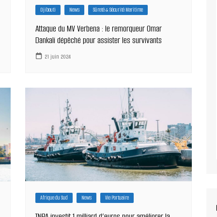
Djibouti
News
Sûreté & Sécurité Maritime
Attaque du MV Verbena : le remorqueur Omar
Dankali dépêché pour assister les survivants
21 juin 2024
Afrique du Sud
News
Vie Portuaire
TNPA investit 1 milliard d’euros pour améliorer la