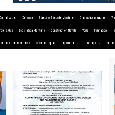
Digitalisation
Défense
Sûreté & Sécurité Maritime
Criminalité maritime
Vi
role & Gaz
Législation Maritime
Construction Navale
Voile
Formation
I
sources Documentaires
Offres d’Emploi
Répertoire
Le Groupe
Contac
Institutions et Organisations
À propos
Écoles maritimes
Nos Services
Journées
Nos Magazines
Ports
Communiqué de presse
Entreprises maritimes
Media Partner 2019 – 2
Maritimafrica Awards