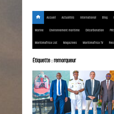
Accueil
Actualités
International
Blog
Marine
Environnement maritime
Décarbonation
Pét
Maritimafrica List
Magazines
Maritimafrica TV
Res
Étiquette :
remorqueur