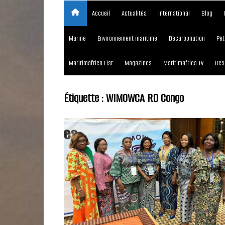
Accueil
Actualités
International
Blog
Marine
Environnement maritime
Décarbonation
Pét
Maritimafrica List
Magazines
Maritimafrica TV
Res
Étiquette :
WIMOWCA RD Congo