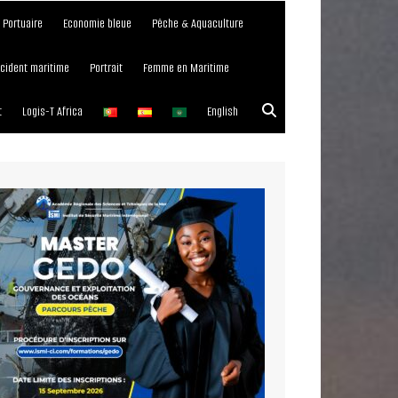
e Portuaire
Economie bleue
Pêche & Aquaculture
ncident maritime
Portrait
Femme en Maritime
t
Logis-T Africa
English
023