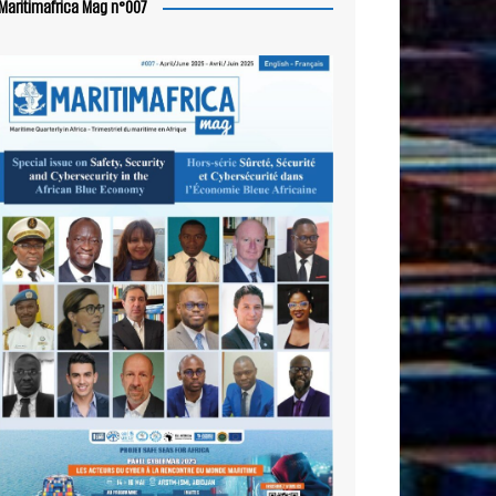
Maritimafrica Mag n°007