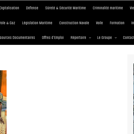
Digitalisation
Défense
Sûreté & Sécurité Maritime
Criminalité maritime
Vi
role & Gaz
Législation Maritime
Construction Navale
Voile
Formation
I
sources Documentaires
Offres d’Emploi
Répertoire
Le Groupe
Contac
Institutions et Organisations
À propos
Écoles maritimes
Nos Services
Journées
Nos Magazines
Ports
Communiqué de presse
Entreprises maritimes
Media Partner 2019 – 2
Maritimafrica Awards