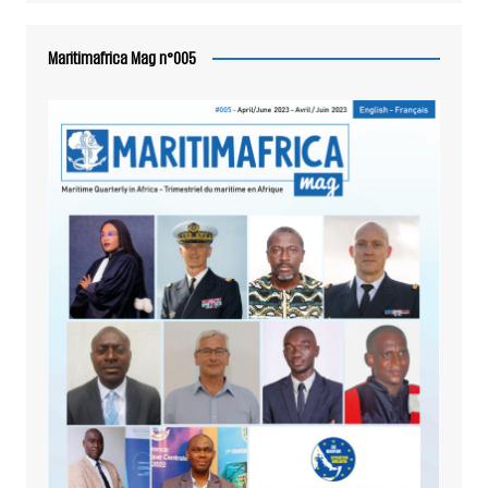
Maritimafrica Mag n°005