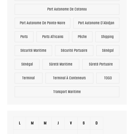
Port Autonome De Cotonou
Port Autonome De Pointe-Noire
Port Autonome D’Abidjan
Ports
Ports Africains
Pêche
Shipping
Sécurité Maritime
Sécurité Portuaire
Sénégal
Sénégal
Sûreté Maritime
Sûreté Portuaire
Terminal
Terminal À Conteneurs
TOGO
Transport Maritime
L
M
M
J
V
S
D