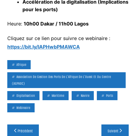
Accélération de la digitalisation (Implications
pour les ports)
Heure:
10h00 Dakar / 11h00 Lagos
Cliquez sur ce lien pour suivre ce webinaire :
https://bit.ly/IAPHwbPMAWCA
Afrique
Association De Gestion Des Ports De L’Afrique De L’Ouest Et Du Centre
(AGPAOC)
Digitalisation
Maritime
Navire
Ports
Webinaire
Navigation
Précédent
Suivant