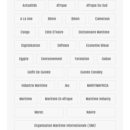
Actualités
Afrique
Afrique Du Sud
A La Une
Bénin
Bénin
Cameroun
Congo
Côte D'Ivoire
Dictionnaire Maritime
Digitalisation
Défense
Economie Bleue
Egypte
Environnement
Formation
Gabon
Golfe De Guinée
Guinée Conakry
Industrie Maritime
Jeu
MARITIMAFRICA
Maritime
Maritime En Afrique
Maritime Industry
Maroc
Navire
Organisation Maritime Internationale (OMI)