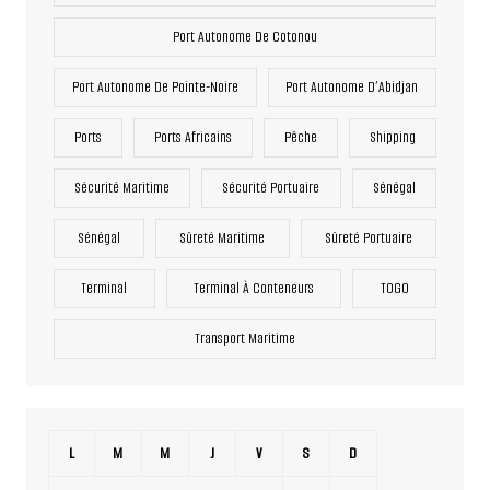
Port Autonome De Cotonou
Port Autonome De Pointe-Noire
Port Autonome D’Abidjan
Ports
Ports Africains
Pêche
Shipping
Sécurité Maritime
Sécurité Portuaire
Sénégal
Sénégal
Sûreté Maritime
Sûreté Portuaire
Terminal
Terminal À Conteneurs
TOGO
Transport Maritime
L
M
M
J
V
S
D