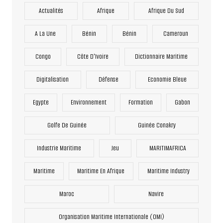
Actualités
Afrique
Afrique Du Sud
A La Une
Bénin
Bénin
Cameroun
Congo
Côte D'Ivoire
Dictionnaire Maritime
Digitalisation
Défense
Economie Bleue
Egypte
Environnement
Formation
Gabon
Golfe De Guinée
Guinée Conakry
Industrie Maritime
Jeu
MARITIMAFRICA
Maritime
Maritime En Afrique
Maritime Industry
Maroc
Navire
Organisation Maritime Internationale (OMI)