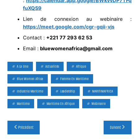
:
https://calendar.app.google/BWkvvDP7TFq
fuXQS9
Lien de connexion au webinaire :
https://meet.google.com/cgr-gqii-vjs
Contact :
+221 77 293 62 53
Email :
bluewomenafrica@gmail.com
A La Une
Actualités
Afrique
Blue Women Africa
Femme En Maritime
Industrie Maritime
Leadership
MARITIMAFRICA
Maritime
Maritime En Afrique
Webinaire
Navigation
Précédent
Suivant
de