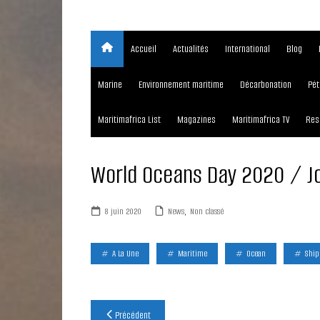
Accueil
Actualités
International
Blog
Marine
Environnement maritime
Décarbonation
Pét
Maritimafrica List
Magazines
Maritimafrica TV
Res
World Oceans Day 2020 / J
8 juin 2020
News
,
Non classé
A La Une
Maritime
Ocean
Ship
Navigation
Précédent