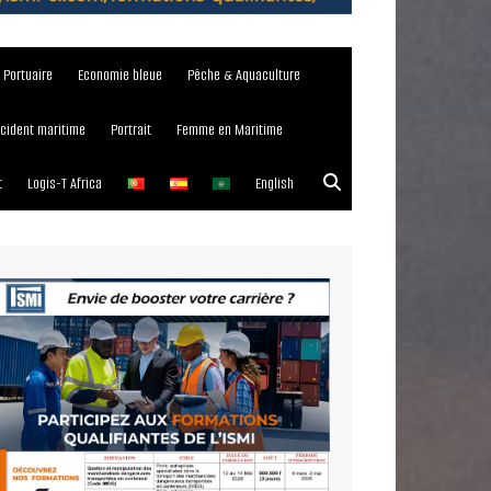
e Portuaire
Economie bleue
Pêche & Aquaculture
ncident maritime
Portrait
Femme en Maritime
t
Logis-T Africa
English
023