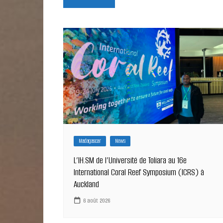
de
l’article
Madagascar
News
L’IH.SM de l’Université de Toliara au 16e
International Coral Reef Symposium (ICRS) à
Auckland
6 août 2026