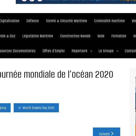
Digitalisation
Défense
Sûreté & Sécurité Maritime
Criminalité maritime
Vi
role & Gaz
Législation Maritime
Construction Navale
Voile
Formation
I
sources Documentaires
Offres d’Emploi
Répertoire
Le Groupe
Contac
Institutions et Organisations
À propos
ournée mondiale de l’océan 2020
Écoles maritimes
Nos Services
Journées
Nos Magazines
Ports
Communiqué de presse
Entreprises maritimes
Media Partner 2019 – 2
ping
World Oceans Day 2020
Maritimafrica Awards
Suivant