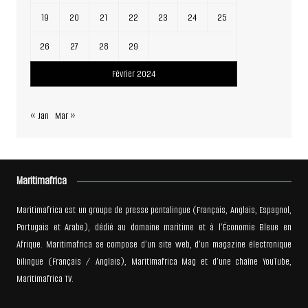
19
20
21
22
23
24
25
26
27
28
29
Février 2024
« Jan
Mar »
Maritimafrica
Maritimafrica est un groupe de presse pentalingue (Français, Anglais, Espagnol,
Portugais et Arabe), dédié au domaine maritime et à l’Économie Bleue en
Afrique. Maritimafrica se compose d’un site web, d’un magazine électronique
bilingue (Français / Anglais), Maritimafrica Mag et d’une chaîne YouTube,
Maritimafrica TV.