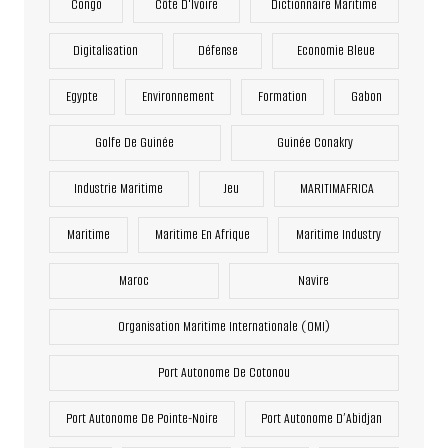
Congo
Côte D'Ivoire
Dictionnaire Maritime
Digitalisation
Défense
Economie Bleue
Egypte
Environnement
Formation
Gabon
Golfe De Guinée
Guinée Conakry
Industrie Maritime
Jeu
MARITIMAFRICA
Maritime
Maritime En Afrique
Maritime Industry
Maroc
Navire
Organisation Maritime Internationale (OMI)
Port Autonome De Cotonou
Port Autonome De Pointe-Noire
Port Autonome D’Abidjan