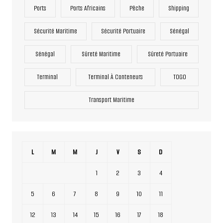
Ports
Ports Africains
Pêche
Shipping
Sécurité Maritime
Sécurité Portuaire
Sénégal
Sénégal
Sûreté Maritime
Sûreté Portuaire
Terminal
Terminal À Conteneurs
TOGO
Transport Maritime
L
M
M
J
V
S
D
1
2
3
4
5
6
7
8
9
10
11
12
13
14
15
16
17
18