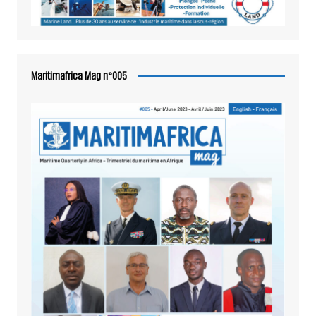
Maritimafrica Mag n°005