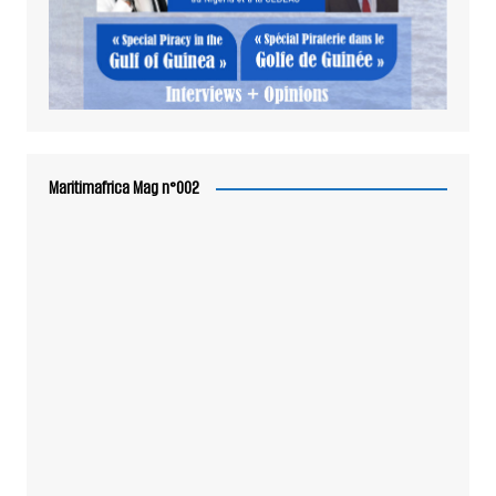
Maritimafrica Mag n°002