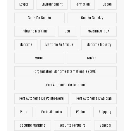
Egypte
Environnement
Formation
Gabon
Golfe De Guinée
Guinée Conakry
Industrie Maritime
Jeu
MARITIMAFRICA
Maritime
Maritime En Afrique
Maritime Industry
Maroc
Navire
Organisation Maritime Internationale (OMI)
Port Autonome De Cotonou
Port Autonome De Pointe-Noire
Port Autonome D’Abidjan
Ports
Ports Africains
Pêche
Shipping
Sécurité Maritime
Sécurité Portuaire
Sénégal