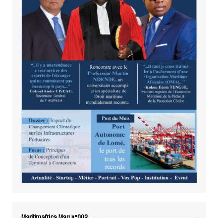
Maritimafrica Mag n°003