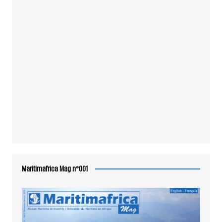
Maritimafrica Mag n°001