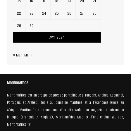
15
16
17
18
19
20
21
22
23
24
25
26
27
28
29
30
Avril 2024
« Mar
Mai »
Maritimafrica
Maritimafrica est un groupe de presse pentalingue (Français, Anglais, Espagnol,
Portugais et Arabe), dédié au domaine maritime et à l’Économie Bleue en
Afrique. Maritimafrica se compose d’un site web, d’un magazine électronique
bilingue (Français / Anglais), Maritimafrica Mag et d’une chaîne YouTube,
Maritimafrica TV.