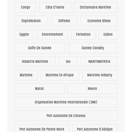
Congo
Côte D'Ivoire
Dictionnaire Maritime
Digitalisation
Défense
Economie Bleue
Egypte
Environnement
Formation
Gabon
Golfe De Guinée
Guinée Conakry
Industrie Maritime
Jeu
MARITIMAFRICA
Maritime
Maritime En Afrique
Maritime Industry
Maroc
Navire
Organisation Maritime Internationale (OMI)
Port Autonome De Cotonou
Port Autonome De Pointe-Noire
Port Autonome D’Abidjan