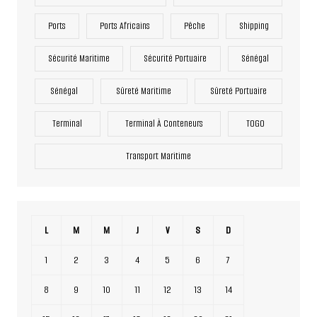
Ports
Ports Africains
Pêche
Shipping
Sécurité Maritime
Sécurité Portuaire
Sénégal
Sénégal
Sûreté Maritime
Sûreté Portuaire
Terminal
Terminal À Conteneurs
TOGO
Transport Maritime
L
M
M
J
V
S
D
1
2
3
4
5
6
7
8
9
10
11
12
13
14