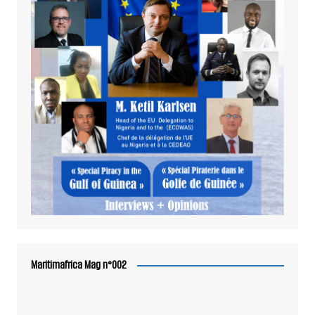
Maritimafrica Mag n°002