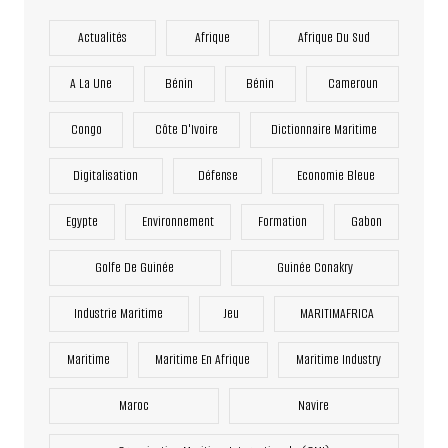
Actualités
Afrique
Afrique Du Sud
A La Une
Bénin
Bénin
Cameroun
Congo
Côte D'Ivoire
Dictionnaire Maritime
Digitalisation
Défense
Economie Bleue
Egypte
Environnement
Formation
Gabon
Golfe De Guinée
Guinée Conakry
Industrie Maritime
Jeu
MARITIMAFRICA
Maritime
Maritime En Afrique
Maritime Industry
Maroc
Navire