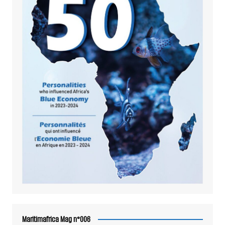
Maritimafrica Mag n°006