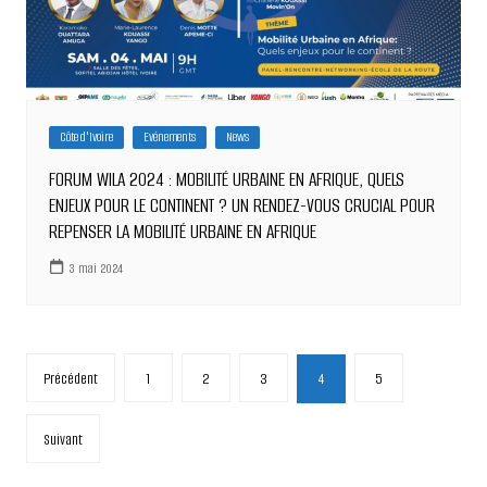
Côte d'Ivoire
Evénements
News
FORUM WILA 2024 : MOBILITÉ URBAINE EN AFRIQUE, QUELS
ENJEUX POUR LE CONTINENT ? UN RENDEZ-VOUS CRUCIAL POUR
REPENSER LA MOBILITÉ URBAINE EN AFRIQUE
3 mai 2024
Pagination
Précédent
1
2
3
4
5
des
publications
Suivant