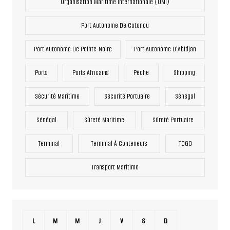
Organisation Maritime Internationale (OMI)
Port Autonome De Cotonou
Port Autonome De Pointe-Noire
Port Autonome D’Abidjan
Ports
Ports Africains
Pêche
Shipping
Sécurité Maritime
Sécurité Portuaire
Sénégal
Sénégal
Sûreté Maritime
Sûreté Portuaire
Terminal
Terminal À Conteneurs
TOGO
Transport Maritime
L
M
M
J
V
S
D