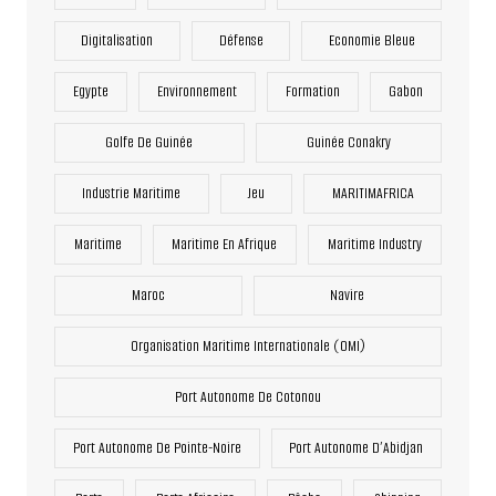
Digitalisation
Défense
Economie Bleue
Egypte
Environnement
Formation
Gabon
Golfe De Guinée
Guinée Conakry
Industrie Maritime
Jeu
MARITIMAFRICA
Maritime
Maritime En Afrique
Maritime Industry
Maroc
Navire
Organisation Maritime Internationale (OMI)
Port Autonome De Cotonou
Port Autonome De Pointe-Noire
Port Autonome D’Abidjan