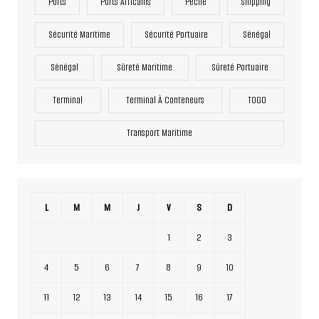
Ports
Ports Africains
Pêche
Shipping
Sécurité Maritime
Sécurité Portuaire
Sénégal
Sénégal
Sûreté Maritime
Sûreté Portuaire
Terminal
Terminal À Conteneurs
TOGO
Transport Maritime
L
M
M
J
V
S
D
1
2
3
4
5
6
7
8
9
10
11
12
13
14
15
16
17