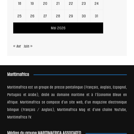
18
19
20
21
22
23
24
25
26
27
28
29
30
31
Mai 2026
« Avr
Juin »
Maritimafrica
Maritimafrica est un groupe de presse pentalingue (Français, Anglais, Espagnol,
Portugais et Arabe), dédié au domaine maritime et à l’Économie Bleue en
Afrique. Maritimafrica se compose d’un site web, d’un magazine électronique
bilingue (Français / Anglais), Maritimafrica Mag et d’une chaîne YouTube,
Maritimafrica TV.
Médias du groupe MARITIMAFRICA ASSOCIATED