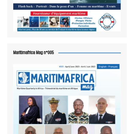
Maritimafrica Mag n°005