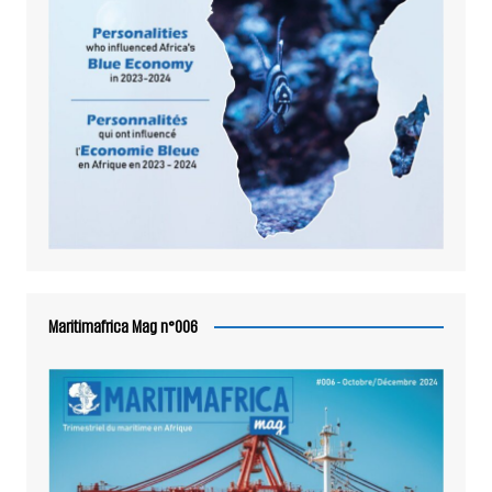
Maritimafrica Mag n°006