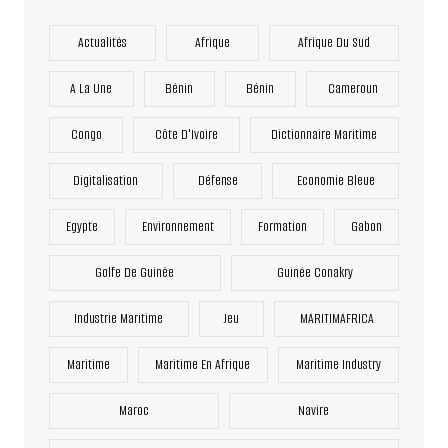
Actualités
Afrique
Afrique Du Sud
A La Une
Bénin
Bénin
Cameroun
Congo
Côte D'Ivoire
Dictionnaire Maritime
Digitalisation
Défense
Economie Bleue
Egypte
Environnement
Formation
Gabon
Golfe De Guinée
Guinée Conakry
Industrie Maritime
Jeu
MARITIMAFRICA
Maritime
Maritime En Afrique
Maritime Industry
Maroc
Navire