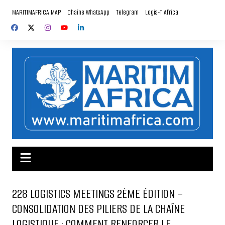
Aller
MARITIMAFRICA MAP
Chaîne WhatsApp
Telegram
Logis-T Africa
au
contenu
228 LOGISTICS MEETINGS 2ÈME ÉDITION –
CONSOLIDATION DES PILIERS DE LA CHAÎNE
LOGISTIQUE : COMMENT RENFORCER LE