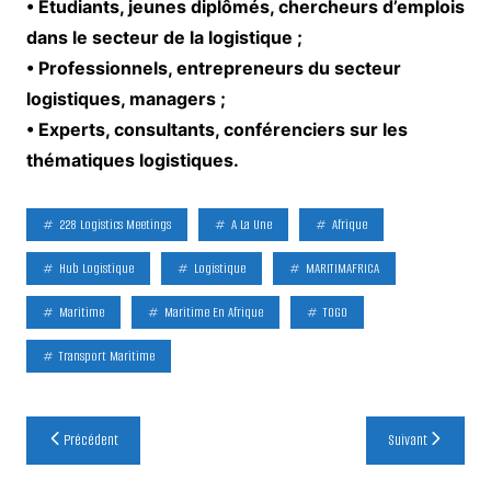
• Étudiants, jeunes diplômés, chercheurs d’emplois
dans le secteur de la logistique ;
• Professionnels, entrepreneurs du secteur
logistiques, managers ;
• Experts, consultants, conférenciers sur les
thématiques logistiques.
228 Logistics Meetings
A La Une
Afrique
Hub Logistique
Logistique
MARITIMAFRICA
Maritime
Maritime En Afrique
TOGO
Transport Maritime
Navigation
Précédent
Suivant
de