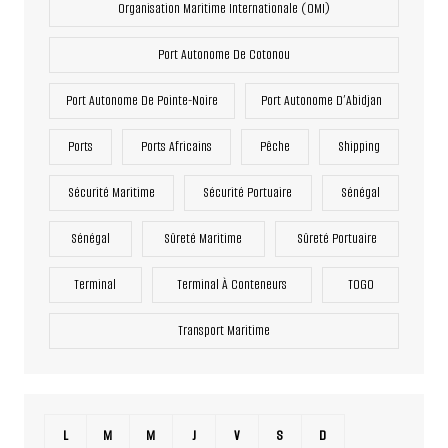
Organisation Maritime Internationale (OMI)
Port Autonome De Cotonou
Port Autonome De Pointe-Noire
Port Autonome D’Abidjan
Ports
Ports Africains
Pêche
Shipping
Sécurité Maritime
Sécurité Portuaire
Sénégal
Sénégal
Sûreté Maritime
Sûreté Portuaire
Terminal
Terminal À Conteneurs
TOGO
Transport Maritime
L
M
M
J
V
S
D