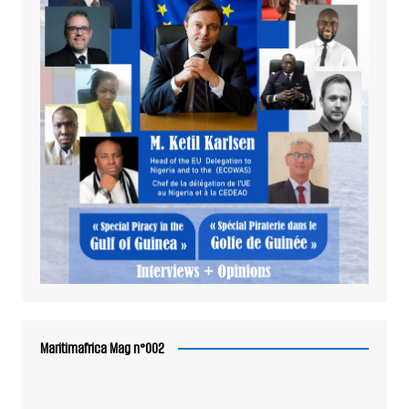
Maritimafrica Mag n°002