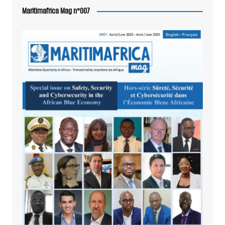
Maritimafrica Mag n°007