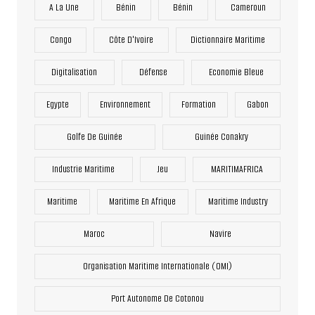
A La Une
Bénin
Bénin
Cameroun
Congo
Côte D'Ivoire
Dictionnaire Maritime
Digitalisation
Défense
Economie Bleue
Egypte
Environnement
Formation
Gabon
Golfe De Guinée
Guinée Conakry
Industrie Maritime
Jeu
MARITIMAFRICA
Maritime
Maritime En Afrique
Maritime Industry
Maroc
Navire
Organisation Maritime Internationale (OMI)
Port Autonome De Cotonou