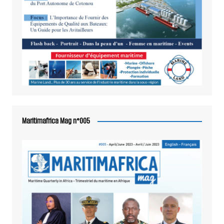
Maritimafrica Mag n°005