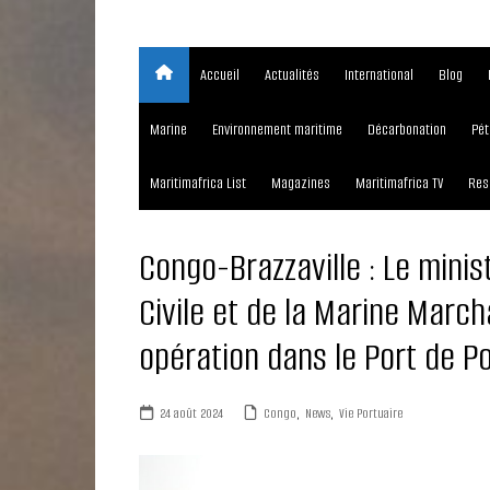
Accueil
Actualités
International
Blog
Marine
Environnement maritime
Décarbonation
Pét
Maritimafrica List
Magazines
Maritimafrica TV
Res
Congo-Brazzaville : Le minis
Civile et de la Marine March
opération dans le Port de P
24 août 2024
Congo
,
News
,
Vie Portuaire