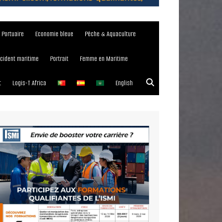
e Portuaire
Economie bleue
Pêche & Aquaculture
ncident maritime
Portrait
Femme en Maritime
t
Logis-T Africa
English
023