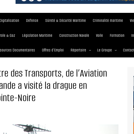
Digitalisation
Défense
Sûreté & Sécurité Maritime
Criminalité maritime
Vi
role & Gaz
Législation Maritime
Construction Navale
Voile
Formation
I
sources Documentaires
Offres d’Emploi
Répertoire
Le Groupe
Contac
Institutions et Organisations
À propos
tre des Transports, de l’Aviation
Écoles maritimes
Nos Services
ande a visité la drague en
Journées
Nos Magazines
ointe-Noire
Ports
Communiqué de presse
Entreprises maritimes
Media Partner 2019 – 2
Maritimafrica Awards