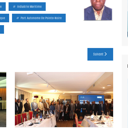
e
Industrie Maritime
ique
Port Autonome De Pointe-Noire
Suivant