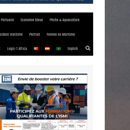
e Portuaire
Economie bleue
Pêche & Aquaculture
ncident maritime
Portrait
Femme en Maritime
t
Logis-T Africa
English
023