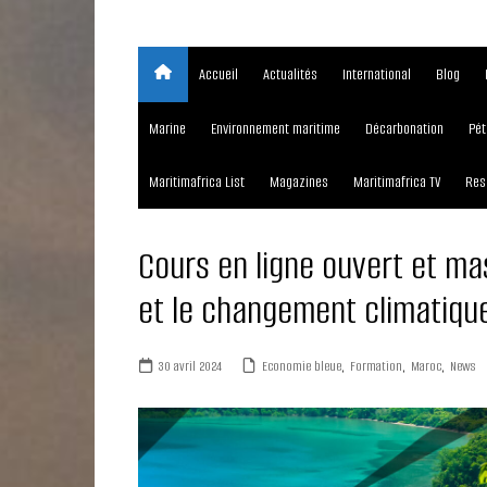
Accueil
Actualités
International
Blog
Marine
Environnement maritime
Décarbonation
Pét
Maritimafrica List
Magazines
Maritimafrica TV
Res
Cours en ligne ouvert et ma
et le changement climatique
30 avril 2024
Economie bleue
,
Formation
,
Maroc
,
News