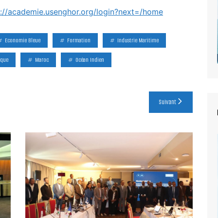
s://academie.usenghor.org/login?next=/home
Economie Bleue
Formation
Industrie Maritime
ique
Maroc
Océan Indien
Suivant