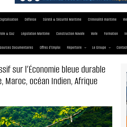
Digitalisation
Défense
Sûreté & Sécurité Maritime
Criminalité maritime
Vi
role & Gaz
Législation Maritime
Construction Navale
Voile
Formation
I
sources Documentaires
Offres d’Emploi
Répertoire
Le Groupe
Contac
Institutions et Organisations
À propos
ssif sur l’Économie bleue durable
Écoles maritimes
Nos Services
, Maroc, océan Indien, Afrique
Journées
Nos Magazines
Ports
Communiqué de presse
Entreprises maritimes
Media Partner 2019 – 2
Maritimafrica Awards