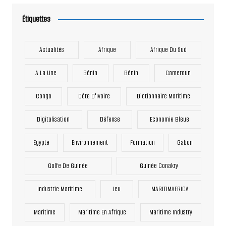
Étiquettes
Actualités
Afrique
Afrique Du Sud
A La Une
Bénin
Bénin
Cameroun
Congo
Côte D'Ivoire
Dictionnaire Maritime
Digitalisation
Défense
Economie Bleue
Egypte
Environnement
Formation
Gabon
Golfe De Guinée
Guinée Conakry
Industrie Maritime
Jeu
MARITIMAFRICA
Maritime
Maritime En Afrique
Maritime Industry