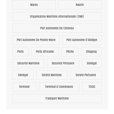
Maroc
Navire
Organisation Maritime Internationale (OMI)
Port Autonome De Cotonou
Port Autonome De Pointe-Noire
Port Autonome D’Abidjan
Ports
Ports Africains
Pêche
Shipping
Sécurité Maritime
Sécurité Portuaire
Sénégal
Sénégal
Sûreté Maritime
Sûreté Portuaire
Terminal
Terminal À Conteneurs
TOGO
Transport Maritime