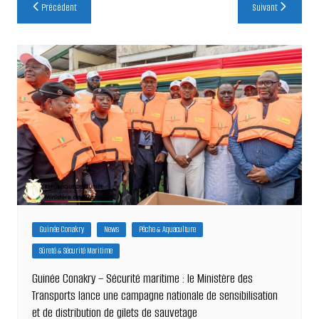
Navigation
Précédent
Suivant
de
l’article
Guinée Conakry
News
Pêche & Aquaculture
Sûreté & Sécurité Maritime
Guinée Conakry – Sécurité maritime : le Ministère des
Transports lance une campagne nationale de sensibilisation
et de distribution de gilets de sauvetage