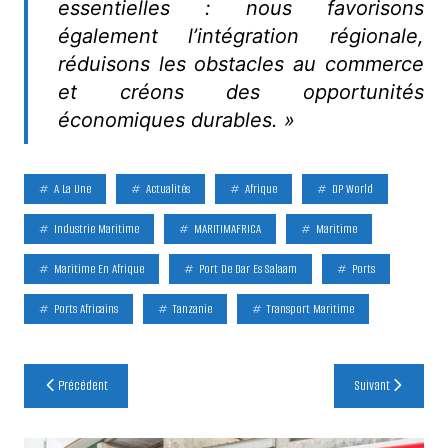
essentielles : nous favorisons
également l’intégration régionale,
réduisons les obstacles au commerce
et créons des opportunités
économiques durables. »
A La Une
Actualités
Afrique
DP World
Industrie Maritime
MARITIMAFRICA
Maritime
Maritime En Afrique
Port De Dar Es Salaam
Ports
Ports Africains
Tanzanie
Transport Maritime
Navigation
Précédent
Suivant
de
l’article