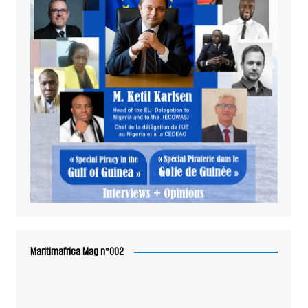
Maritimafrica Mag n°002