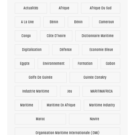
Actualités
Afrique
Afrique Du Sud
A La Une
Bénin
Bénin
Cameroun
Congo
Côte D'Ivoire
Dictionnaire Maritime
Digitalisation
Défense
Economie Bleue
Egypte
Environnement
Formation
Gabon
Golfe De Guinée
Guinée Conakry
Industrie Maritime
Jeu
MARITIMAFRICA
Maritime
Maritime En Afrique
Maritime Industry
Maroc
Navire
Organisation Maritime Internationale (OMI)