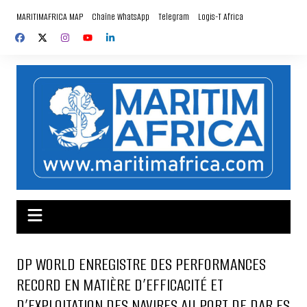
Aller
MARITIMAFRICA MAP
Chaîne WhatsApp
Telegram
Logis-T Africa
au
contenu
DP WORLD ENREGISTRE DES PERFORMANCES
RECORD EN MATIÈRE D’EFFICACITÉ ET
D’EXPLOITATION DES NAVIRES AU PORT DE DAR ES