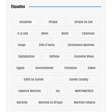
Étiquettes
Actualités
Afrique
Afrique Du Sud
A La Une
Bénin
Bénin
Cameroun
Congo
Côte D'Ivoire
Dictionnaire Maritime
Digitalisation
Défense
Economie Bleue
Egypte
Environnement
Formation
Gabon
Golfe De Guinée
Guinée Conakry
Industrie Maritime
Jeu
MARITIMAFRICA
Maritime
Maritime En Afrique
Maritime Industry