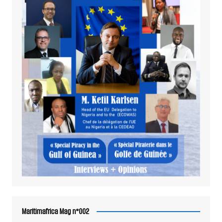
Maritimafrica Mag n°002