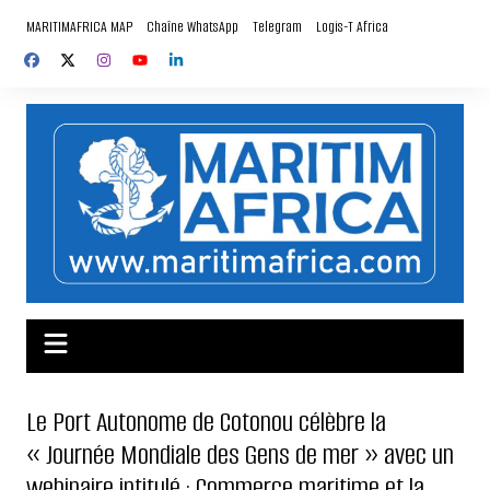
Aller
MARITIMAFRICA MAP
Chaîne WhatsApp
Telegram
Logis-T Africa
au
contenu
Le Port Autonome de Cotonou célèbre la
« Journée Mondiale des Gens de mer » avec un
webinaire intitulé : Commerce maritime et la