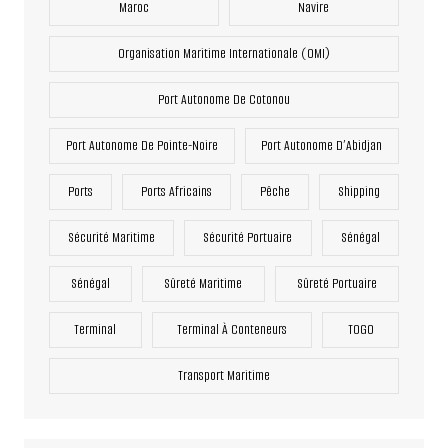
Maroc
Navire
Organisation Maritime Internationale (OMI)
Port Autonome De Cotonou
Port Autonome De Pointe-Noire
Port Autonome D’Abidjan
Ports
Ports Africains
Pêche
Shipping
Sécurité Maritime
Sécurité Portuaire
Sénégal
Sénégal
Sûreté Maritime
Sûreté Portuaire
Terminal
Terminal À Conteneurs
TOGO
Transport Maritime