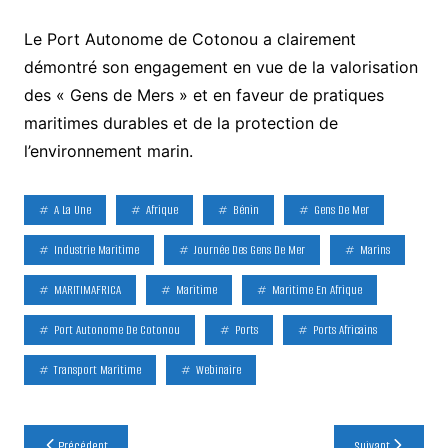
Le Port Autonome de Cotonou a clairement
démontré son engagement en vue de la valorisation
des « Gens de Mers » et en faveur de pratiques
maritimes durables et de la protection de
l’environnement marin.
A La Une
Afrique
Bénin
Gens De Mer
Industrie Maritime
Journée Des Gens De Mer
Marins
MARITIMAFRICA
Maritime
Maritime En Afrique
Port Autonome De Cotonou
Ports
Ports Africains
Transport Maritime
Webinaire
Navigation
Précédent
Suivant