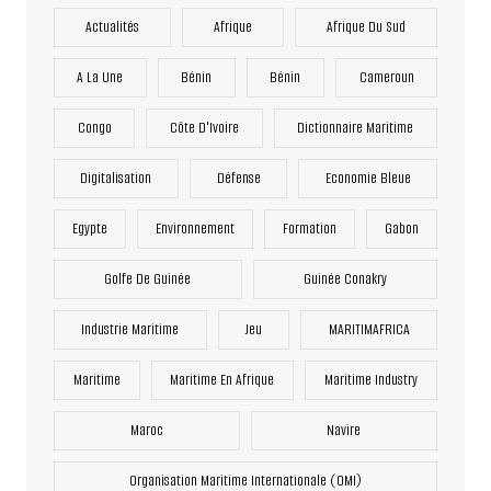
Actualités
Afrique
Afrique Du Sud
A La Une
Bénin
Bénin
Cameroun
Congo
Côte D'Ivoire
Dictionnaire Maritime
Digitalisation
Défense
Economie Bleue
Egypte
Environnement
Formation
Gabon
Golfe De Guinée
Guinée Conakry
Industrie Maritime
Jeu
MARITIMAFRICA
Maritime
Maritime En Afrique
Maritime Industry
Maroc
Navire
Organisation Maritime Internationale (OMI)