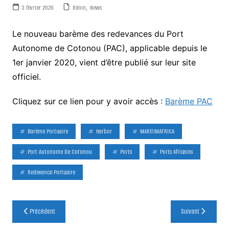
3 février 2020
Bénin
,
News
Le nouveau barème des redevances du Port
Autonome de Cotonou (PAC), applicable depuis le
1er janvier 2020, vient d’être publié sur leur site
officiel.
Cliquez sur ce lien pour y avoir accès :
Barème PAC
Barème Portuaire
Harbor
MARITIMAFRICA
Port Autonome De Cotonou
Ports
Ports Africains
Redevance Portuaire
Navigation
Précédent
Suivant
de