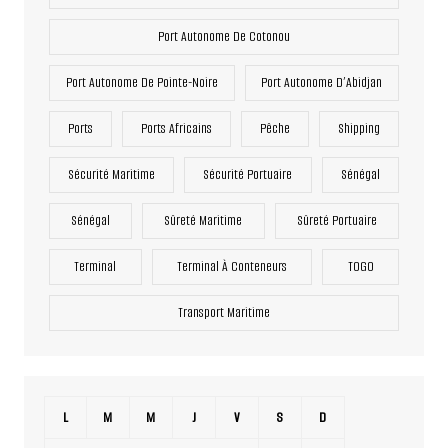
Port Autonome De Cotonou
Port Autonome De Pointe-Noire
Port Autonome D’Abidjan
Ports
Ports Africains
Pêche
Shipping
Sécurité Maritime
Sécurité Portuaire
Sénégal
Sénégal
Sûreté Maritime
Sûreté Portuaire
Terminal
Terminal À Conteneurs
TOGO
Transport Maritime
L
M
M
J
V
S
D