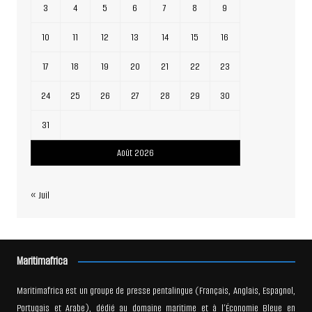
3
4
5
6
7
8
9
10
11
12
13
14
15
16
17
18
19
20
21
22
23
24
25
26
27
28
29
30
31
Août 2026
« Juil
Maritimafrica
Maritimafrica est un groupe de presse pentalingue (Français, Anglais, Espagnol,
Portugais et Arabe), dédié au domaine maritime et à l’Économie Bleue en