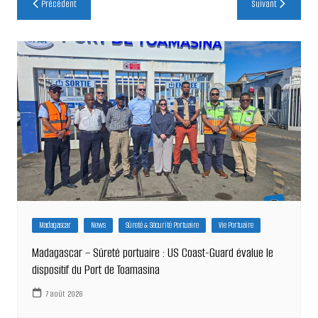
Précédent
Suivant
de
l’article
Madagascar
News
Sûreté & Sécurité Portuaire
Vie Portuaire
Madagascar – Sûreté portuaire : US Coast-Guard évalue le
dispositif du Port de Toamasina
7 août 2026