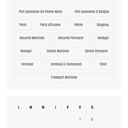
Port Autonome De Pointe-Noire
Port Autonome D’Abidjan
Ports
Ports Africains
Pêche
Shipping
Sécurité Maritime
Sécurité Portuaire
Sénégal
Sénégal
Sûreté Maritime
Sûreté Portuaire
Terminal
Terminal À Conteneurs
TOGO
Transport Maritime
L
M
M
J
V
S
D
1
2