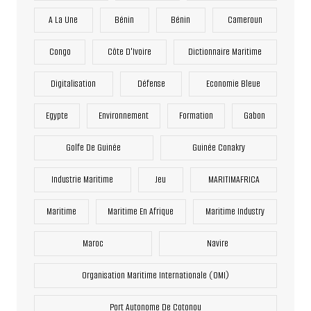
A La Une
Bénin
Bénin
Cameroun
Congo
Côte D'Ivoire
Dictionnaire Maritime
Digitalisation
Défense
Economie Bleue
Egypte
Environnement
Formation
Gabon
Golfe De Guinée
Guinée Conakry
Industrie Maritime
Jeu
MARITIMAFRICA
Maritime
Maritime En Afrique
Maritime Industry
Maroc
Navire
Organisation Maritime Internationale (OMI)
Port Autonome De Cotonou