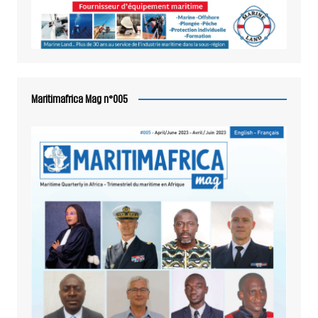
Maritimafrica Mag n°005