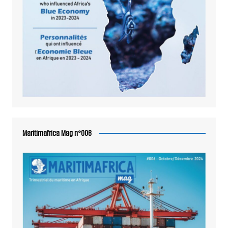
Maritimafrica Mag n°006