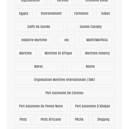
Digitalisation
Défense
Economie Bleue
Egypte
Environnement
Formation
Gabon
Golfe De Guinée
Guinée Conakry
Industrie Maritime
Jeu
MARITIMAFRICA
Maritime
Maritime En Afrique
Maritime Industry
Maroc
Navire
Organisation Maritime Internationale (OMI)
Port Autonome De Cotonou
Port Autonome De Pointe-Noire
Port Autonome D’Abidjan
Ports
Ports Africains
Pêche
Shipping