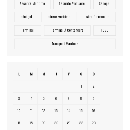
Sécurité Maritime
Sécurité Portuaire
Sénégal
Sénégal
Sûreté Maritime
Sûreté Portuaire
Terminal
Terminal À Conteneurs
TOGO
Transport Maritime
L
M
M
J
V
S
D
1
2
3
4
5
6
7
8
9
10
11
12
13
14
15
16
17
18
19
20
21
22
23