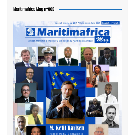
Maritimafrica Mag n°003