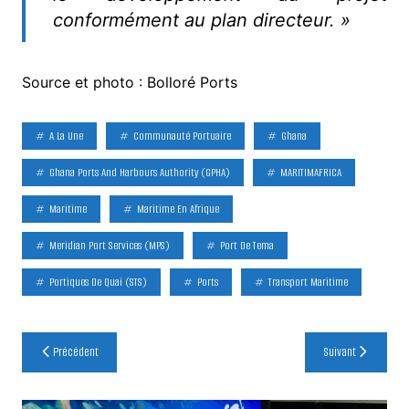
conformément au plan directeur. »
Source et photo : Bolloré Ports
A La Une
Communauté Portuaire
Ghana
Ghana Ports And Harbours Authority (GPHA)
MARITIMAFRICA
Maritime
Maritime En Afrique
Meridian Port Services (MPS)
Port De Tema
Portiques De Quai (STS)
Ports
Transport Maritime
Navigation
Précédent
Suivant
de
l’article