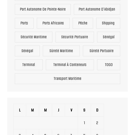
Port Autonome De Pointe-Noire
Port Autonome D’Abidjan
Ports
Ports Africains
Pêche
Shipping
Sécurité Maritime
Sécurité Portuaire
Sénégal
Sénégal
Sûreté Maritime
Sûreté Portuaire
Terminal
Terminal À Conteneurs
TOGO
Transport Maritime
L
M
M
J
V
S
D
1
2