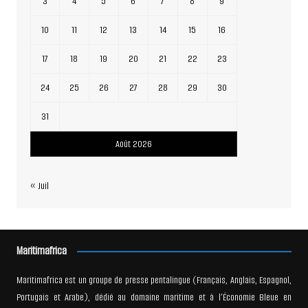
3
4
5
6
7
8
9
10
11
12
13
14
15
16
17
18
19
20
21
22
23
24
25
26
27
28
29
30
31
Août 2026
« Juil
Maritimafrica
Maritimafrica est un groupe de presse pentalingue (Français, Anglais, Espagnol,
Portugais et Arabe), dédié au domaine maritime et à l’Économie Bleue en