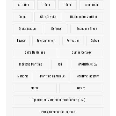
A La Une
Bénin
Bénin
Cameroun
Congo
Côte D'Ivoire
Dictionnaire Maritime
Digitalisation
Défense
Economie Bleue
Egypte
Environnement
Formation
Gabon
Golfe De Guinée
Guinée Conakry
Industrie Maritime
Jeu
MARITIMAFRICA
Maritime
Maritime En Afrique
Maritime Industry
Maroc
Navire
Organisation Maritime Internationale (OMI)
Port Autonome De Cotonou