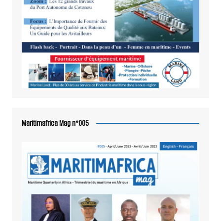
Maritimafrica Mag n°005