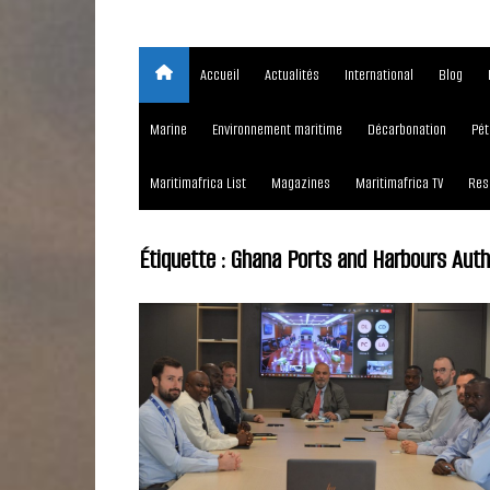
Accueil
Actualités
International
Blog
Marine
Environnement maritime
Décarbonation
Pét
Maritimafrica List
Magazines
Maritimafrica TV
Res
Étiquette :
Ghana Ports and Harbours Auth