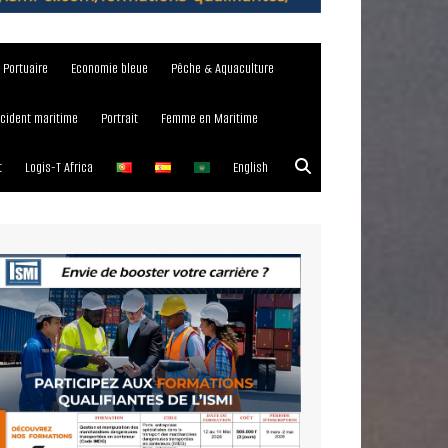
e Portuaire
Economie bleue
Pêche & Aquaculture
ncident maritime
Portrait
Femme en Maritime
t
Logis-T Africa
English
023