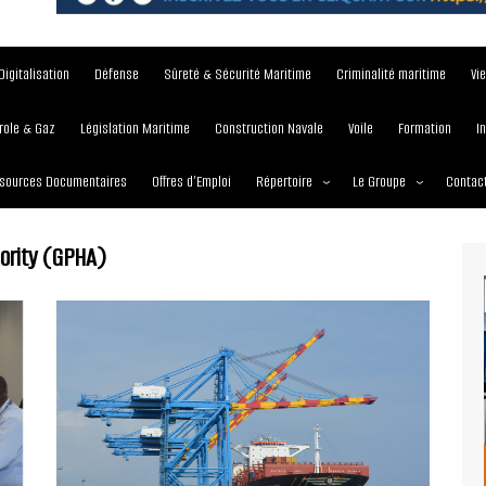
Digitalisation
Défense
Sûreté & Sécurité Maritime
Criminalité maritime
Vi
role & Gaz
Législation Maritime
Construction Navale
Voile
Formation
I
sources Documentaires
Offres d’Emploi
Répertoire
Le Groupe
Contac
Institutions et Organisations
À propos
ority (GPHA)
Écoles maritimes
Nos Services
Journées
Nos Magazines
Ports
Communiqué de presse
Entreprises maritimes
Media Partner 2019 – 2
Maritimafrica Awards