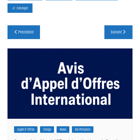
Sénégal
Navigation
Précédent
Suivant
de
l’article
Appel d'Offres
Congo
News
Vie Portuaire