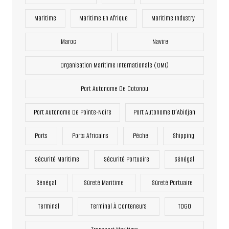
Maritime
Maritime En Afrique
Maritime Industry
Maroc
Navire
Organisation Maritime Internationale (OMI)
Port Autonome De Cotonou
Port Autonome De Pointe-Noire
Port Autonome D’Abidjan
Ports
Ports Africains
Pêche
Shipping
Sécurité Maritime
Sécurité Portuaire
Sénégal
Sénégal
Sûreté Maritime
Sûreté Portuaire
Terminal
Terminal À Conteneurs
TOGO