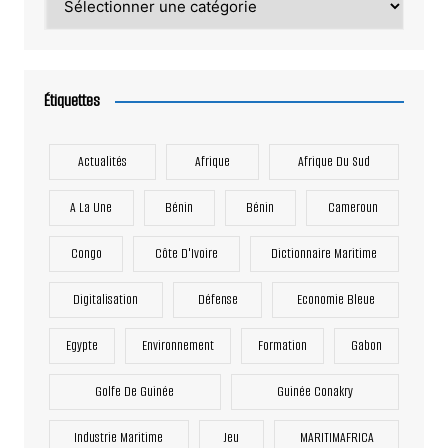
Étiquettes
Actualités
Afrique
Afrique Du Sud
A La Une
Bénin
Bénin
Cameroun
Congo
Côte D'Ivoire
Dictionnaire Maritime
Digitalisation
Défense
Economie Bleue
Egypte
Environnement
Formation
Gabon
Golfe De Guinée
Guinée Conakry
Industrie Maritime
Jeu
MARITIMAFRICA