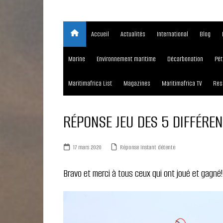
Accueil
Actualités
International
Blog
Marine
Environnement maritime
Décarbonation
Pét
Maritimafrica List
Magazines
Maritimafrica TV
Res
RÉPONSE JEU DES 5 DIFFÉREN
17 mars 2020
Réponse Instant détente
Bravo et merci à tous ceux qui ont joué et gagné!