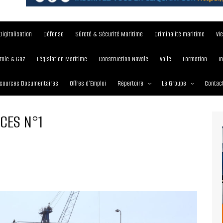
Digitalisation
Défense
Sûreté & Sécurité Maritime
Criminalité maritime
Vi
role & Gaz
Législation Maritime
Construction Navale
Voile
Formation
I
sources Documentaires
Offres d’Emploi
Répertoire
Le Groupe
Contac
Institutions et Organisations
À propos
CES N°1
Écoles maritimes
Nos Services
Journées
Nos Magazines
Ports
Communiqué de presse
Entreprises maritimes
Media Partner 2019 – 2
Maritimafrica Awards