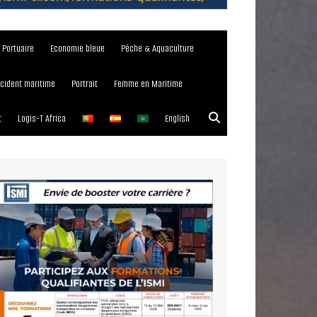
e Portuaire
Economie bleue
Pêche & Aquaculture
ncident maritime
Portrait
Femme en Maritime
t
Logis-T Africa
English
023