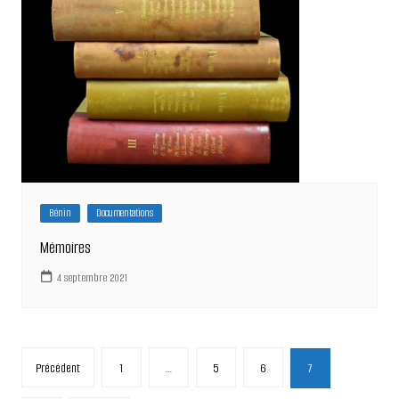
Bénin
Documentations
Mémoires
4 septembre 2021
Pagination
Précédent
1
…
5
6
7
des