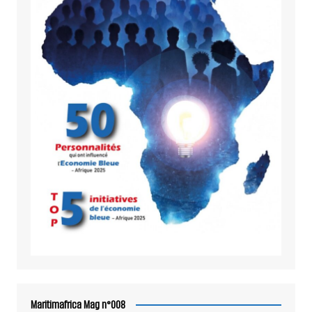
Maritimafrica Mag n°008