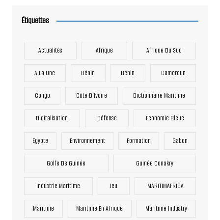
Étiquettes
Actualités
Afrique
Afrique Du Sud
A La Une
Bénin
Bénin
Cameroun
Congo
Côte D'Ivoire
Dictionnaire Maritime
Digitalisation
Défense
Economie Bleue
Egypte
Environnement
Formation
Gabon
Golfe De Guinée
Guinée Conakry
Industrie Maritime
Jeu
MARITIMAFRICA
Maritime
Maritime En Afrique
Maritime Industry