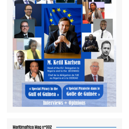
Maritimafrica Mag n°002