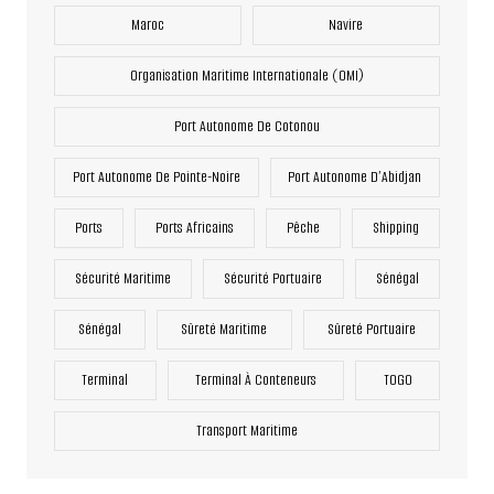
Maroc
Navire
Organisation Maritime Internationale (OMI)
Port Autonome De Cotonou
Port Autonome De Pointe-Noire
Port Autonome D’Abidjan
Ports
Ports Africains
Pêche
Shipping
Sécurité Maritime
Sécurité Portuaire
Sénégal
Sénégal
Sûreté Maritime
Sûreté Portuaire
Terminal
Terminal À Conteneurs
TOGO
Transport Maritime