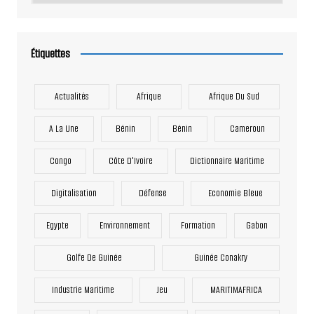
Étiquettes
Actualités
Afrique
Afrique Du Sud
A La Une
Bénin
Bénin
Cameroun
Congo
Côte D'Ivoire
Dictionnaire Maritime
Digitalisation
Défense
Economie Bleue
Egypte
Environnement
Formation
Gabon
Golfe De Guinée
Guinée Conakry
Industrie Maritime
Jeu
MARITIMAFRICA