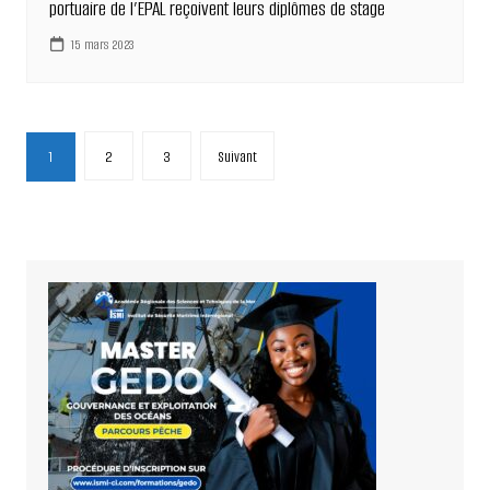
portuaire de l’EPAL reçoivent leurs diplômes de stage
15 mars 2023
Pagination
1
2
3
Suivant
des
publications