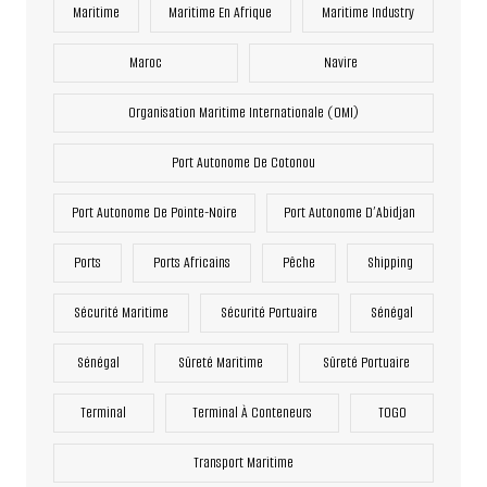
Maritime
Maritime En Afrique
Maritime Industry
Maroc
Navire
Organisation Maritime Internationale (OMI)
Port Autonome De Cotonou
Port Autonome De Pointe-Noire
Port Autonome D’Abidjan
Ports
Ports Africains
Pêche
Shipping
Sécurité Maritime
Sécurité Portuaire
Sénégal
Sénégal
Sûreté Maritime
Sûreté Portuaire
Terminal
Terminal À Conteneurs
TOGO
Transport Maritime