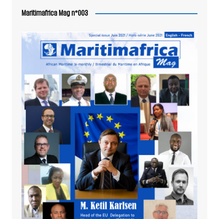
Maritimafrica Mag n°003