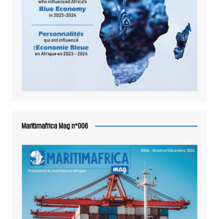
Maritimafrica Mag n°006