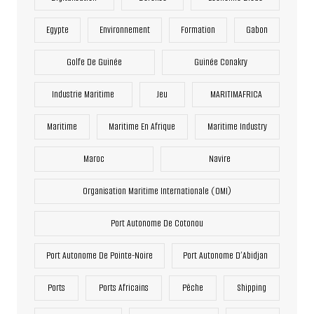
Egypte
Environnement
Formation
Gabon
Golfe De Guinée
Guinée Conakry
Industrie Maritime
Jeu
MARITIMAFRICA
Maritime
Maritime En Afrique
Maritime Industry
Maroc
Navire
Organisation Maritime Internationale (OMI)
Port Autonome De Cotonou
Port Autonome De Pointe-Noire
Port Autonome D’Abidjan
Ports
Ports Africains
Pêche
Shipping