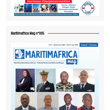
Maritimafrica Mag n°005