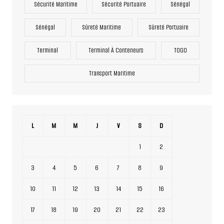
Sécurité Maritime
Sécurité Portuaire
Sénégal
Sénégal
Sûreté Maritime
Sûreté Portuaire
Terminal
Terminal À Conteneurs
TOGO
Transport Maritime
L
M
M
J
V
S
D
1
2
3
4
5
6
7
8
9
10
11
12
13
14
15
16
17
18
19
20
21
22
23