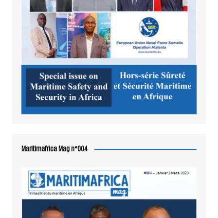
Maritimafrica Mag n°004