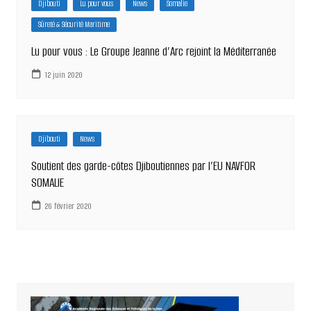
Djibouti
Lu pour vous
News
Somalie
Sûreté & Sécurité Maritime
Lu pour vous : Le Groupe Jeanne d’Arc rejoint la Méditerranée
12 juin 2020
Djibouti
News
Soutient des garde-côtes Djiboutiennes par l’EU NAVFOR
SOMALIE
26 février 2020