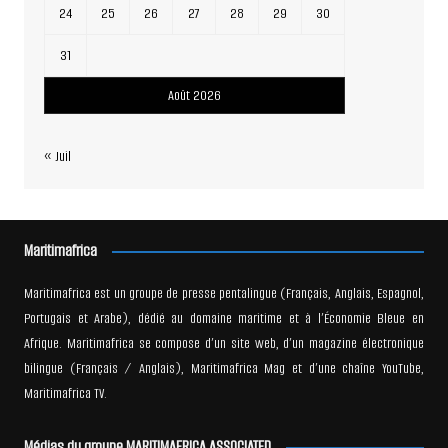
24
25
26
27
28
29
30
31
Août 2026
« Juil
Maritimafrica
Maritimafrica est un groupe de presse pentalingue (Français, Anglais, Espagnol,
Portugais et Arabe), dédié au domaine maritime et à l’Économie Bleue en
Afrique. Maritimafrica se compose d’un site web, d’un magazine électronique
bilingue (Français / Anglais), Maritimafrica Mag et d’une chaîne YouTube,
Maritimafrica TV.
Médias du groupe MARITIMAFRICA ASSOCIATED