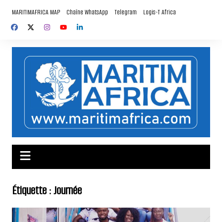
Aller
MARITIMAFRICA MAP
Chaîne WhatsApp
Telegram
Logis-T Africa
au
contenu
Étiquette :
Journée