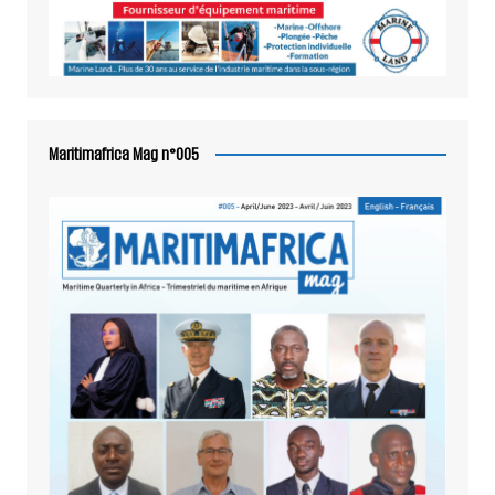
Maritimafrica Mag n°005