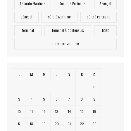
Sécurité Maritime
Sécurité Portuaire
Sénégal
Sénégal
Sûreté Maritime
Sûreté Portuaire
Terminal
Terminal À Conteneurs
TOGO
Transport Maritime
L
M
M
J
V
S
D
1
2
3
4
5
6
7
8
9
10
11
12
13
14
15
16
17
18
19
20
21
22
23