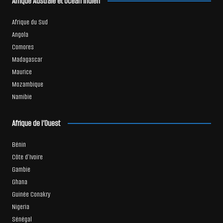
Afrique Australe et Océan Indien
Afrique du Sud
Angola
Comores
Madagascar
Maurice
Mozambique
Namibie
Afrique de l’Ouest
Bénin
Côte d’Ivoire
Gambie
Ghana
Guinée Conakry
Nigeria
Sénégal