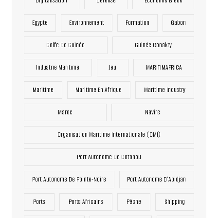
Digitalisation
Défense
Economie Bleue
Egypte
Environnement
Formation
Gabon
Golfe De Guinée
Guinée Conakry
Industrie Maritime
Jeu
MARITIMAFRICA
Maritime
Maritime En Afrique
Maritime Industry
Maroc
Navire
Organisation Maritime Internationale (OMI)
Port Autonome De Cotonou
Port Autonome De Pointe-Noire
Port Autonome D’Abidjan
Ports
Ports Africains
Pêche
Shipping