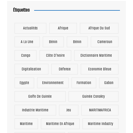
Étiquettes
Actualités
Afrique
Afrique Du Sud
A La Une
Bénin
Bénin
Cameroun
Congo
Côte D'Ivoire
Dictionnaire Maritime
Digitalisation
Défense
Economie Bleue
Egypte
Environnement
Formation
Gabon
Golfe De Guinée
Guinée Conakry
Industrie Maritime
Jeu
MARITIMAFRICA
Maritime
Maritime En Afrique
Maritime Industry