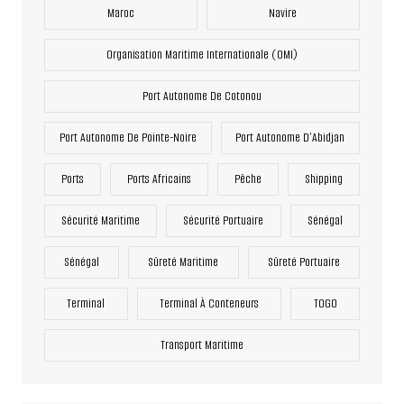
Maroc
Navire
Organisation Maritime Internationale (OMI)
Port Autonome De Cotonou
Port Autonome De Pointe-Noire
Port Autonome D’Abidjan
Ports
Ports Africains
Pêche
Shipping
Sécurité Maritime
Sécurité Portuaire
Sénégal
Sénégal
Sûreté Maritime
Sûreté Portuaire
Terminal
Terminal À Conteneurs
TOGO
Transport Maritime