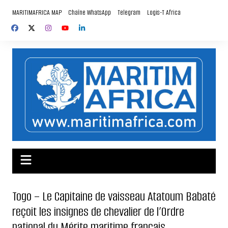
Aller
MARITIMAFRICA MAP
Chaîne WhatsApp
Telegram
Logis-T Africa
au
contenu
Togo – Le Capitaine de vaisseau Atatoum Babaté
reçoit les insignes de chevalier de l’Ordre
national du Mérite maritime français