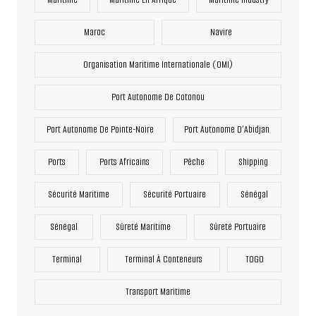
Maroc
Navire
Organisation Maritime Internationale (OMI)
Port Autonome De Cotonou
Port Autonome De Pointe-Noire
Port Autonome D’Abidjan
Ports
Ports Africains
Pêche
Shipping
Sécurité Maritime
Sécurité Portuaire
Sénégal
Sénégal
Sûreté Maritime
Sûreté Portuaire
Terminal
Terminal À Conteneurs
TOGO
Transport Maritime