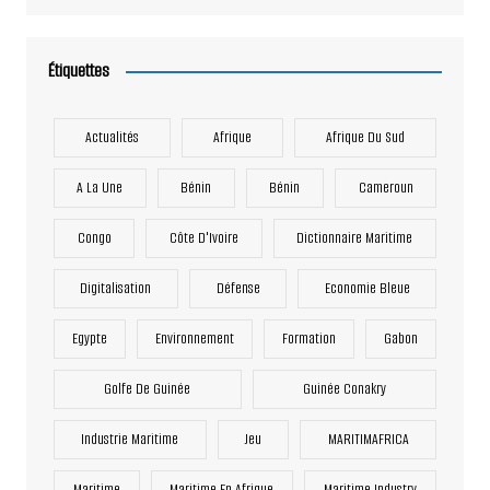
Étiquettes
Actualités
Afrique
Afrique Du Sud
A La Une
Bénin
Bénin
Cameroun
Congo
Côte D'Ivoire
Dictionnaire Maritime
Digitalisation
Défense
Economie Bleue
Egypte
Environnement
Formation
Gabon
Golfe De Guinée
Guinée Conakry
Industrie Maritime
Jeu
MARITIMAFRICA
Maritime
Maritime En Afrique
Maritime Industry