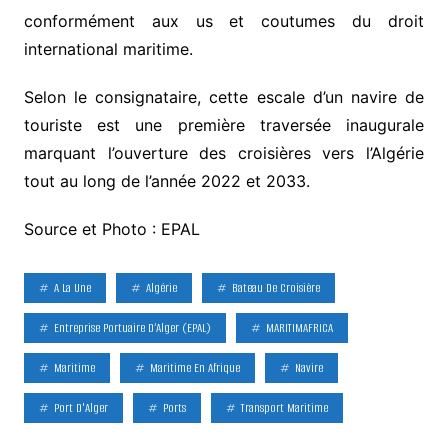
conformément aux us et coutumes du droit
international maritime.
Selon le consignataire, cette escale d’un navire de
touriste est une première traversée inaugurale
marquant l’ouverture des croisières vers l’Algérie
tout au long de l’année 2022 et 2033.
Source et Photo : EPAL
A La Une
Algérie
Bateau De Croisière
Entreprise Portuaire D‘Alger (EPAL)
MARITIMAFRICA
Maritime
Maritime En Afrique
Navire
Port D'Alger
Ports
Transport Maritime