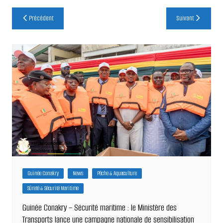
Navigation
Précédent
Suivant
de
l’article
Guinée Conakry
News
Pêche & Aquaculture
Sûreté & Sécurité Maritime
Guinée Conakry – Sécurité maritime : le Ministère des
Transports lance une campagne nationale de sensibilisation